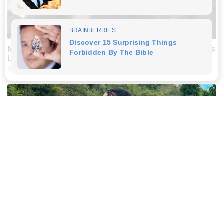
Marlo Thomas Is 86 Now - Here's What She Looks
Like Today
BUZZ DAY