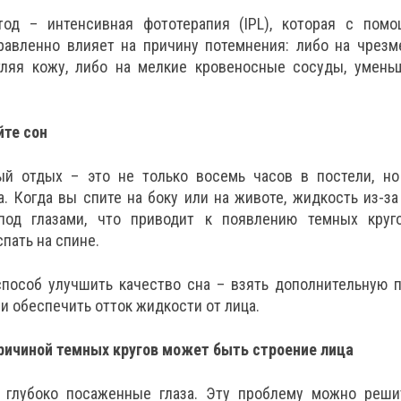
тод – интенсивная фототерапия (IPL), которая с пом
равленно влияет на причину потемнения: либо на чрезм
тляя кожу, либо на мелкие кровеносные сосуды, умень
йте сон
ый отдых – это не только восемь часов в постели, но
. Когда вы спите на боку или на животе, жидкость из-з
под глазами, что приводит к появлению темных круго
спать на спине.
пособ улучшить качество сна – взять дополнительную 
 и обеспечить отток жидкости от лица.
ричиной темных кругов может быть строение лица
, глубоко посаженные глаза. Эту проблему можно реш