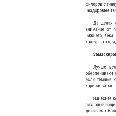
филеров с гиал
нездоровые те
Да, делая 
внимание от п
нижнего века 
контур, это пр
Замаскиро
Лучше все
обеспечивают 
если темные к
коричневатые.
Нанесите к
похлопывающим
двигаясь к бол