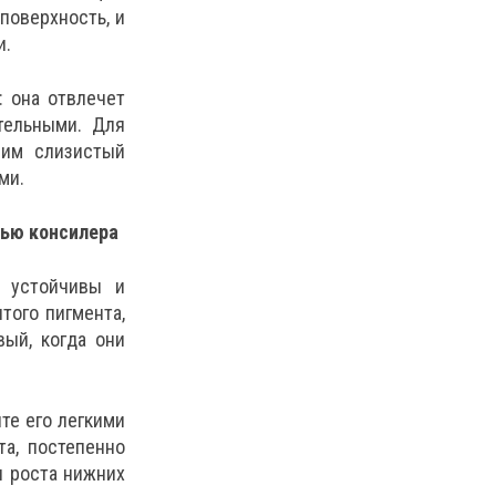
поверхность, и
и.
: она отвлечет
тельными. Для
 им слизистый
ми.
ью консилера
е устойчивы и
того пигмента,
ый, когда они
те его легкими
а, постепенно
и роста нижних