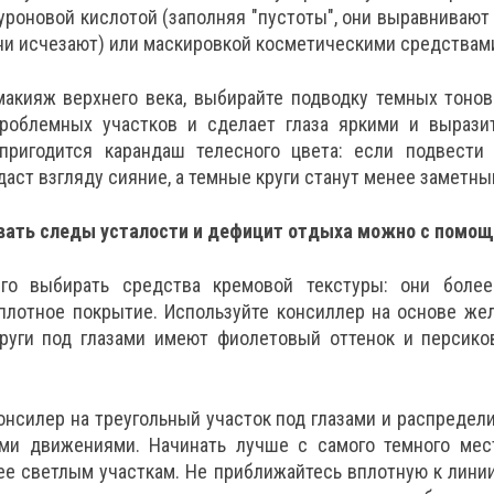
уроновой кислотой (заполняя "пустоты", они выравнивают 
ни исчезают) или маскировкой косметическими средствам
макияж верхнего века, выбирайте подводку темных тонов
роблемных участков и сделает глаза яркими и вырази
пригодится карандаш телесного цвета: если подвести
идаст взгляду сияние, а темные круги станут менее заметны
вать следы усталости и дефицит отдыха можно с помощ
го выбирать средства кремовой текстуры: они боле
плотное покрытие. Используйте консиллер на основе жел
руги под глазами имеют фиолетовый оттенок и персиков
онсилер на треугольный участок под глазами и распредели
и движениями. Начинать лучше с самого темного мест
ее светлым участкам. Не приближайтесь вплотную к лини