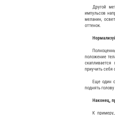
Другой ме
импульсов нап
меланин, осве
оттенок.
Нормализу
Полноценн
положение тела
скапливается 
приучить себя 
Еще один с
поднять голову
Наконец, п
К примеру