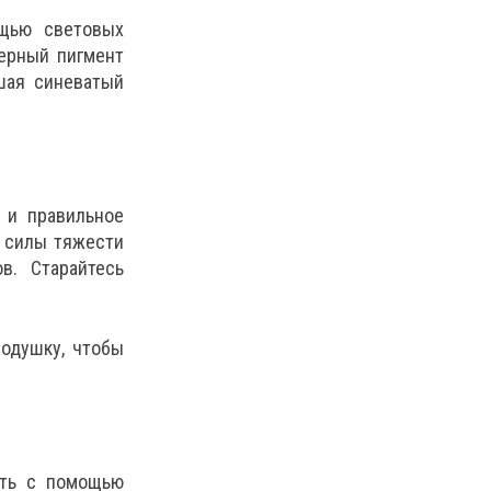
ощью световых
ерный пигмент
шая синеватый
 и правильное
а силы тяжести
в. Старайтесь
подушку, чтобы
ить с помощью