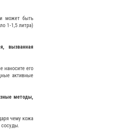
ми может быть
о 1-1,5 литра)
я, вызванная
е наносите его
щные активные
езные методы,
даря чему кожа
я сосуды.