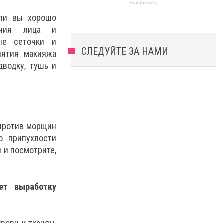
сли вы хорошо
вания лица и
ые сеточки и
СЛЕДУЙТЕ ЗА НАМИ
нятия макияжа
дводку, тушь и
 против морщин
о припухлости
 и посмотрите,
ет выработку
рови к тканям,