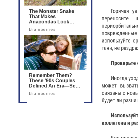
Горячая у
переносите 
периорбиталь
поврежденные 
используйте с
тени, не раздр
Проверьте 
Иногда ухо
может вызвать
связаны с новы
будет ли разни
Используй
коллагена и р
Все препар