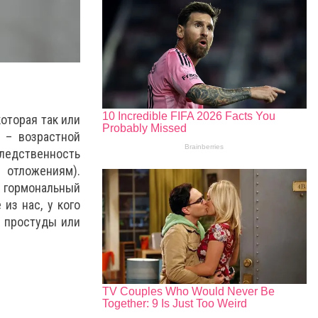
которая так или
 – возрастной
следственность
 отложениям).
, гормональный
из нас, у кого
я простуды или