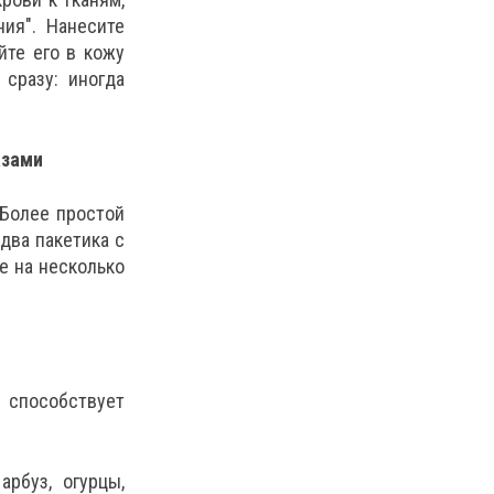
ия". Нанесите
йте его в кожу
сразу: иногда
азами
Более простой
два пакетика с
е на несколько
 способствует
рбуз, огурцы,