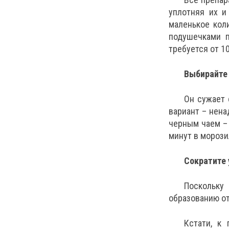
уплотняя их и
маленькое кол
подушечками п
требуется от 1
Выбирайте 
Он сужает 
вариант – нена
черным чаем – 
минут в морози
Сократите 
Поскольку
образованию от
Кстати, к 