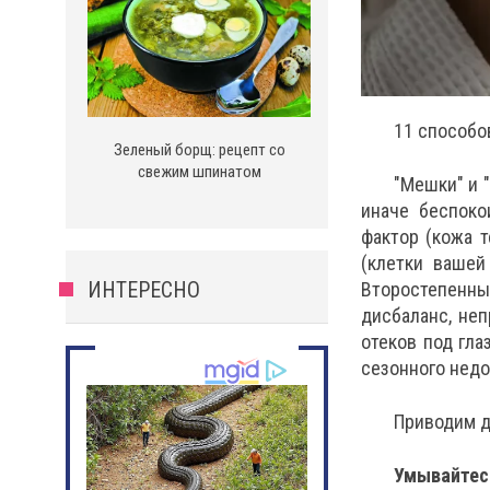
11 способов
Зеленый борщ: рецепт со
свежим шпинатом
"Мешки" и "
иначе беспоко
фактор (кожа т
(клетки вашей
ИНТЕРЕСНО
Второстепенны
дисбаланс, неп
отеков под гла
сезонного недо
Приводим д
Умывайтес