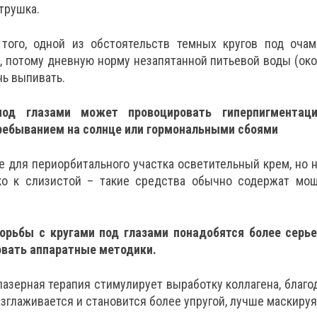
трушка.
 того, одной из обстоятельств темных кругов под оча
 потому дневную норму незапятанной питьевой воды (окол
нь выпивать.
под глазами может провоцировать гиперпигментаци
ебыванием на солнце или гормональными сбоями
е для периорбитального участка осветительный крем, но н
о к слизистой – такие средства обычно содержат мо
борьбы с кругами под глазами понадобятся более серь
вать аппаратные методики.
лазерная терапия стимулирует выработку коллагена, благо
азглаживается и становится более упругой, лучше маскиру