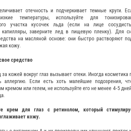
величивает отечность и подчеркивает темные круги. Е
низкие температуры, используйте для тонизиро
ного участка кусочек льда (если на лице сосудист
капилляры, заверните лед в пищевую пленку). Для с
редства на масляной основе: они быстро растворяют по
ажая кожу.
свое средство
д за кожей вокруг глаз вызывает отеки. Иногда косметика
 аллергию. Если есть хоть малейшие подозрения, чт
м кремом или гелем, не используйте его не менее 4-5 дней
ца.
те крем для глаз с ретинолом, который стимулиру
азглаживает кожу.
аты с витамином А и их производными улучшают приток к