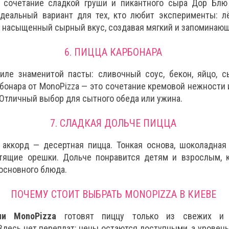
 сочетание сладкой груши и пикантного сыра Дор Блю
идеальный вариант для тех, кто любит эксперименты: л
т насыщенный сырный вкус, создавая мягкий и запоминающ
6. ПИЦЦА КАРБОНАРА
иле знаменитой пасты: сливочный соус, бекон, яйцо, 
бонара от MonoPizza — это сочетание кремовой нежности
 Отличный выбор для сытного обеда или ужина.
7. СЛАДКАЯ ДОЛЬЧЕ ПИЦЦА
аккорд — десертная пицца. Тонкая основа, шоколадная
тящие орешки. Дольче понравится детям и взрослым, 
основного блюда.
ПОЧЕМУ СТОИТ ВЫБРАТЬ MONOPIZZA В КИЕВЕ
ии MonoPizza
готовят пиццу только из свежих и 
Здесь нет переплат: цены остаются доступными, а уровен