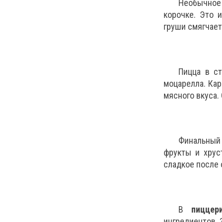
Необычное
корочке. Это 
груши смягчае
Пицца в ст
моцарелла. Кар
мясного вкуса.
Финальный 
фрукты и хрус
сладкое после 
В
пиццер
ингредиентов. 