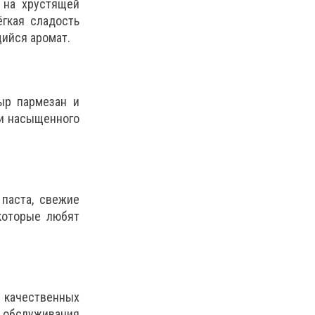
 на хрустящей
ёгкая сладость
ийся аромат.
сыр пармезан и
 и насыщенного
 паста, свежие
которые любят
качественных
ь обслуживания