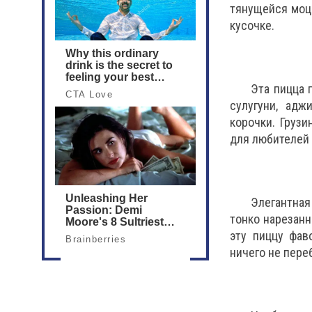
тянущейся моца
кусочке.
Эта пицца 
сулугуни, адж
корочки. Грузи
для любителей
Элегантная
тонко нарезанн
эту пиццу фав
ничего не пере