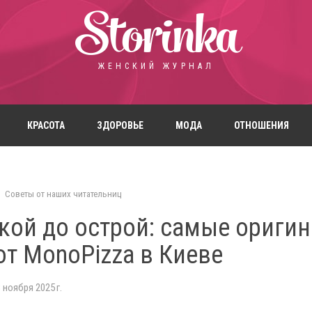
Storinka
ЖЕНСКИЙ ЖУРНАЛ
КРАСОТА
ЗДОРОВЬЕ
МОДА
ОТНОШЕНИЯ
Советы от наших читательниц
дкой до острой: самые ориги
т MonoPizza в Киеве
 ноября 2025 г.