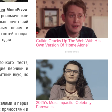
иев
MonoPizza
рономическое
ных сочетаний
мным ценам и
гостей города.
годня.
онкого теста,
щие перчики и
ытный вкус, но
салями и перца
с пряностями и