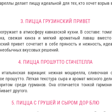
реллы делает пиццу идеальной для тех, кто хочет взрыв 
3. ПИЦЦА ГРУЗИНСКИЙ ПРИВЕТ
погружает в атмосферу кавказской кухни. В составе: тома
ика, свежая кинза и мягкий ароматный лаваш вместо
нский привет сочетает в себе пряность и нежность, иде
 необычных вкусовых решений.
4. ПИЦЦА ПРОШУТТО СТАЧЕТЕЛЛА
 итальянская вариация: нежная моцарелла, сливочная 
ое прошутто. Лёгкая текстура сыра и аромат мясного дел
оритом среди гурманов. Она отличается тонкой гармони
бивает другого.
5. ПИЦЦА С ГРУШЕЙ И СЫРОМ ДОР БЛЮ