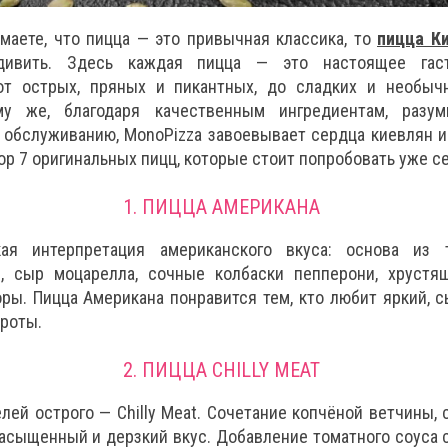
маете, что пицца — это привычная классика, то
пицца К
дивить. Здесь каждая пицца — это настоящее гаст
от острых, пряных и пикантных, до сладких и необыч
му же, благодаря качественным ингредиентам, разу
обслуживанию, MonoPizza завоевывает сердца киевлян и 
р 7 оригинальных пицц, которые стоит попробовать уже се
1. ПИЦЦА АМЕРИКАНА
кая интерпретация американского вкуса: основа из т
, сыр моцарелла, сочные колбаски пепперони, хрустя
ы. Пицца Американа понравится тем, кто любит яркий, с
роты.
2. ПИЦЦА CHILLY MEAT
лей острого — Chilly Meat. Сочетание копчёной ветчины, 
асыщенный и дерзкий вкус. Добавление томатного соуса 