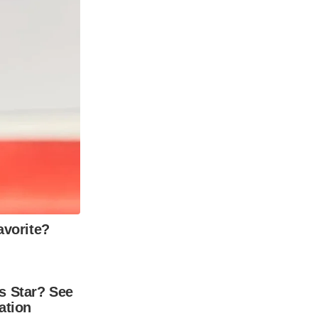
vorite?
s Star? See
ation