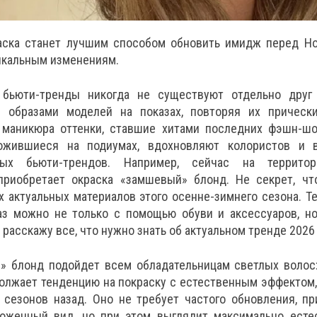
аска станет лучшим способом обновить имидж перед Но
икальным изменениям.
бьюти-тренды никогда не существуют отдельно друг
 образами моделей на показах, повторяя их прическ
маникюра оттенки, ставшие хитами последних фэшн-шоу
ложившиеся на подиумах, вдохновляют колористов и 
ых бьюти-трендов. Например, сейчас на территор
приобретает окраска «замшевый» блонд. Не секрет, чт
 актуальных материалов этого осенне-зимнего сезона. Т
аз можно не только с помощью обуви и аксессуаров, н
 расскажу все, что нужно знать об актуальном тренде 2026 
 блонд подойдет всем обладательницам светлых волос:
должает тенденцию на покраску с естественным эффекто
 сезонов назад. Оно не требует частого обновления, п
оженный вид, но при этом выглядит максимально естес