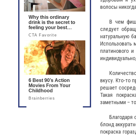
волосы никогда
В чем фиш
следует обращ
натуральную б
Использовать 
платинового и
индивидуально,
Количество
вкусу. Кто-то 
решает сосредо
Такая покрас
заметными – то
Благодаря 
блонд аккуратн
покраска гора