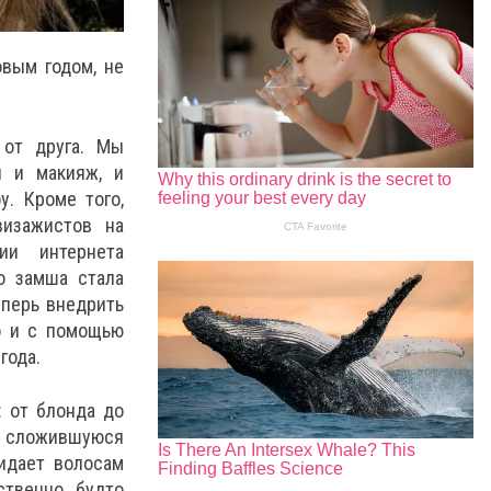
вым годом, не
 от друга. Мы
и и макияж, и
. Кроме того,
визажистов на
ии интернета
о замша стала
еперь внедрить
о и с помощью
года.
 от блонда до
м, сложившуюся
ридает волосам
твенно, будто