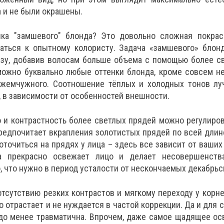
 и не были окрашены.
ка "замшевого" блонда? Это довольно сложная покраск
аться к опытному колористу. Задача «замшевого» блонд
азу, добавив волосам больше объема с помощью более с
можно буквально любые оттенки блонда, кроме совсем н
 жемчужного. Соотношение тёплых и холодных тонов лу
 в зависимости от особенностей внешности.
 и контрастность более светлых прядей можно регулиро
предпочитает вкрапления золотистых прядей по всей длине
точиться на прядях у лица – здесь все зависит от ваших
ка прекрасно освежает лицо и делает несовершенст
, что нужно в период усталости от нескончаемых декабрьс
отсутствию резких контрастов и мягкому переходу у корн
о отрастает и не нуждается в частой коррекции. Да и для 
здо менее травматична. Впрочем, даже самое щадящее о