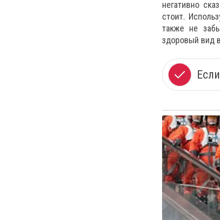
негативно ска
стоит. Исполь
также не забы
здоровый вид в
Если