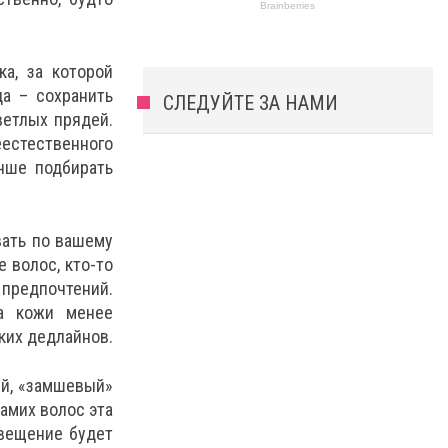
а, за которой
а – сохранить
СЛЕДУЙТЕ ЗА НАМИ
ветлых прядей.
еестественного
чше подбирать
вать по вашему
 волос, кто-то
 предпочтений.
ва кожи менее
ких дедлайнов.
ей, «замшевый»
самих волос эта
свещение будет