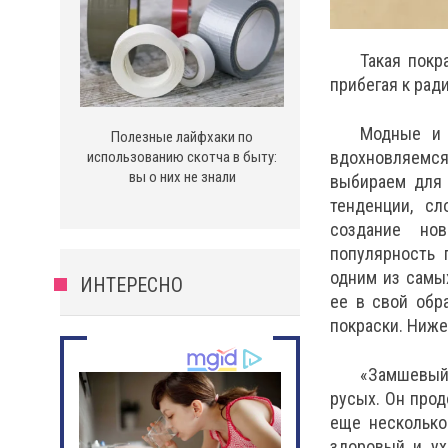
Такая покр
прибегая к рад
Модные и 
Полезные лайфхаки по
вдохновляемся
использованию скотча в быту:
вы о них не знали
выбираем для 
тенденции, с
создание нов
популярность 
одним из самых
ИНТЕРЕСНО
ее в свой обр
покраски. Ниже
«Замшевый»
русых. Он про
еще несколько
здоровый и ух