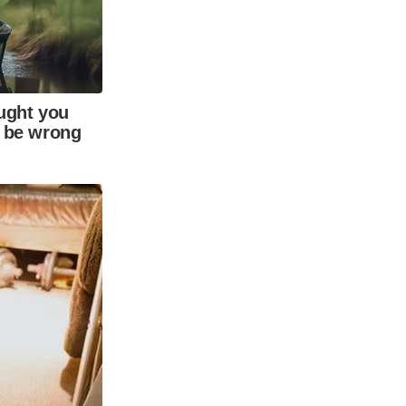
ught you
 be wrong