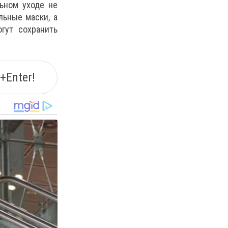
льном уходе не
льные маски, а
гут сохранить
+Enter!