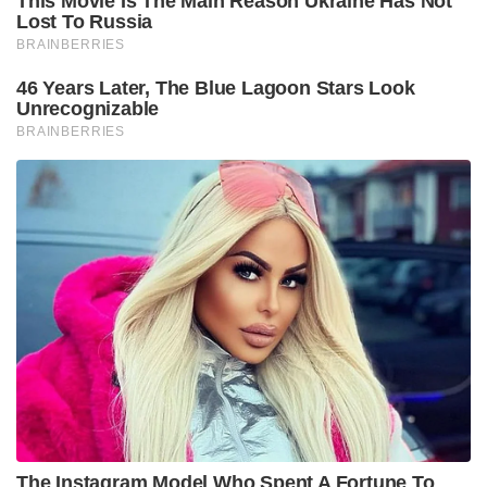
This Movie Is The Main Reason Ukraine Has Not
Lost To Russia
BRAINBERRIES
46 Years Later, The Blue Lagoon Stars Look
Unrecognizable
BRAINBERRIES
The Instagram Model Who Spent A Fortune To