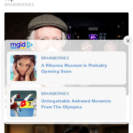
BRAINBERRIES
Stop Waiting In Line: The 87¢ Generic Viagra Is
Actually "Self-Serve" In Aisle 7
FRIDAY PLANS