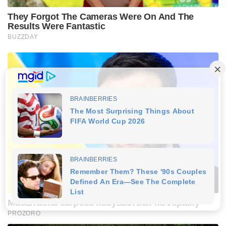
They Forgot The Cameras Were On And The
Results Were Fantastic
BUZZDAY
Масштабна загроза насувається на Україну
PROZORO