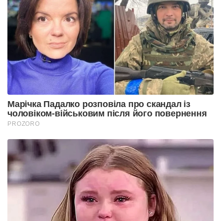
Марічка Падалко розповіла про скандал із
чоловіком-військовим після його повернення
PROZORO