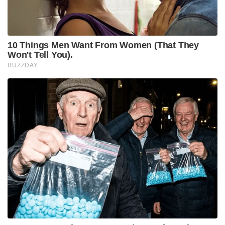
10 Things Men Want From Women (That They
Won't Tell You).
BUZZDAY