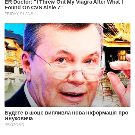
ER Doctor: "I Threw Out My Viagra After What I
Found On CVS Aisle 7"
FRIDAY PLANS
Будете в шоці: випливла нова інформація про
Януковича
PROZORO