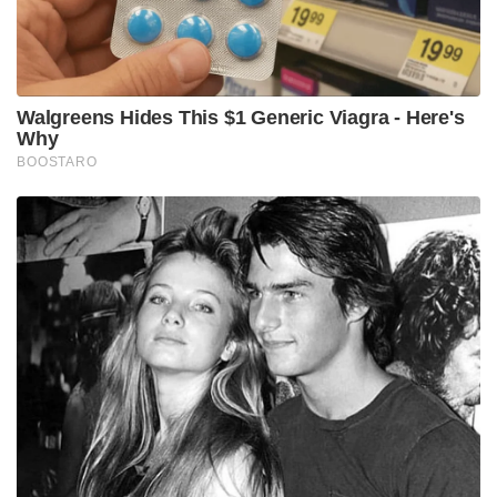
Walgreens Hides This $1 Generic Viagra - Here's
Why
BOOSTARO