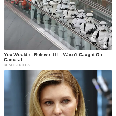
You Wouldn't Believe It If It Wasn't Caught On
Camera!
BRAINBERRIES