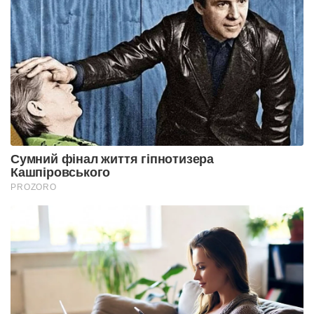
Сумний фінал життя гіпнотизера
Кашпіровського
PROZORO