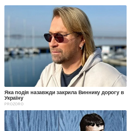
Яка подія назавжди закрила Виннику дорогу в
Україну
PROZORO