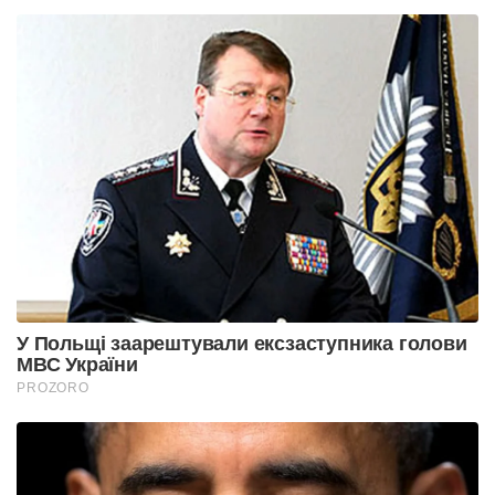
У Польщі заарештували ексзаступника голови
МВС України
PROZORO