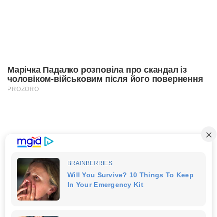
Марічка Падалко розповіла про скандал із
чоловіком-військовим після його повернення
PROZORO