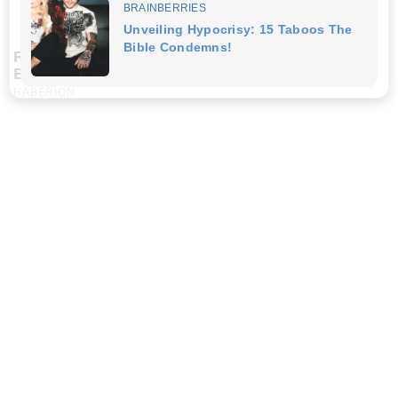
Remember Honey Boo Boo? Better To Sit Down
Before You See Her Now
HABERION
Nobody Caught This Wardrobe Mistake In 'Pretty