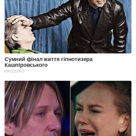
Сумний фінал життя гіпнотизера
Кашпіровського
PROZORO