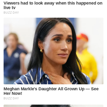
Viewers had to look away when this happened on
live tv
BUZZ DAY
Meghan Markle's Daughter All Grown Up — See
Her Now!
BUZZ DAY