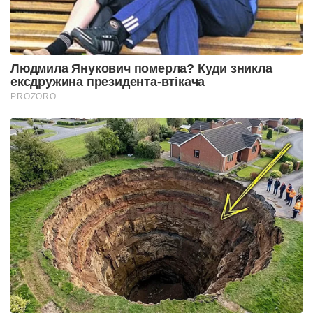
Людмила Янукович померла? Куди зникла
ексдружина президента-втікача
PROZORO