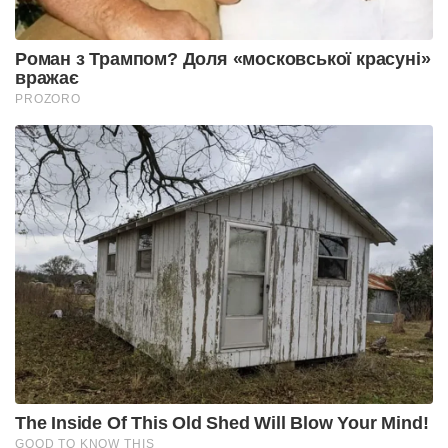
Роман з Трампом? Доля «московської красуні»
вражає
PROZORO
The Inside Of This Old Shed Will Blow Your Mind!
GOOD TO KNOW THIS