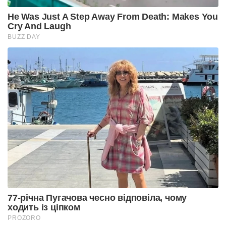
He Was Just A Step Away From Death: Makes You
Cry And Laugh
BUZZ DAY
77-річна Пугачова чесно відповіла, чому
ходить із ціпком
PROZORO