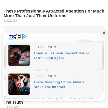
These Professionals Attracted Attention For Much
More Than Just Their Uniforms
BUZZ DAY
Diana’s Last Words: Firefighter Finally Reveals
The Truth
BUZZ DAY