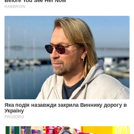
Before You See Her Now
HABERION
Яка подія назавжди закрила Виннику дорогу в
Україну
PROZORO