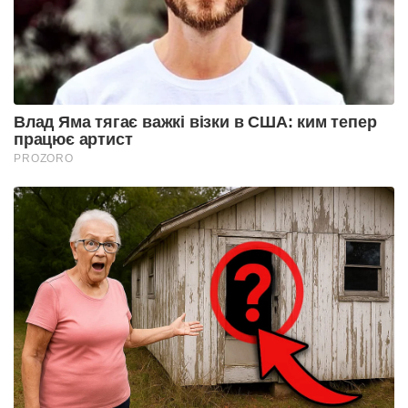
Влад Яма тягає важкі візки в США: ким тепер
працює артист
PROZORO