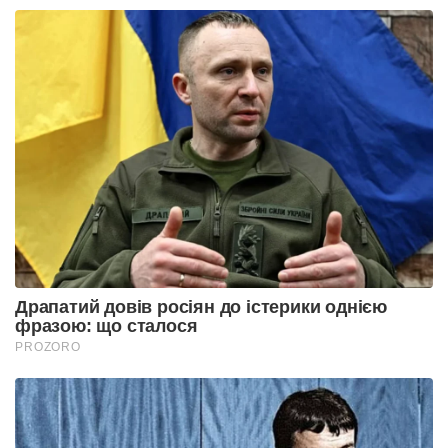
Драпатий довів росіян до істерики однією
фразою: що сталося
PROZORO