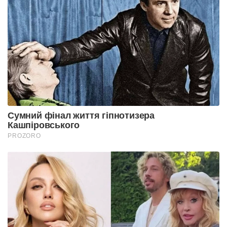
Сумний фінал життя гіпнотизера
Кашпіровського
PROZORO