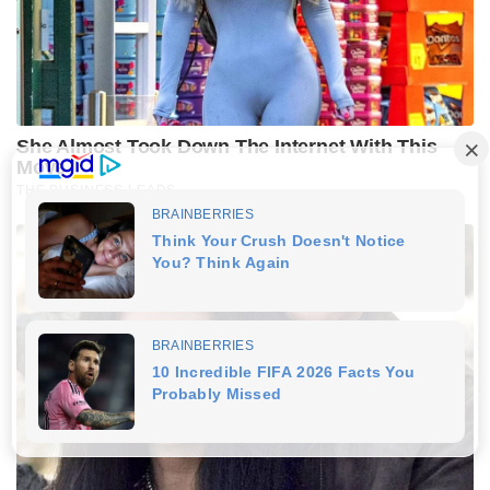
She Almost Took Down The Internet With This
Move
THE BUSINESS LEADS