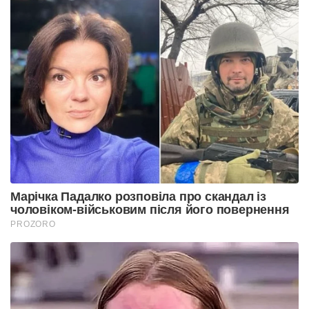
Марічка Падалко розповіла про скандал із
чоловіком-військовим після його повернення
PROZORO