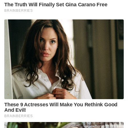
The Truth Will Finally Set Gina Carano Free
BRAINBERRIES
These 9 Actresses Will Make You Rethink Good
And Evil!
BRAINBERRIES