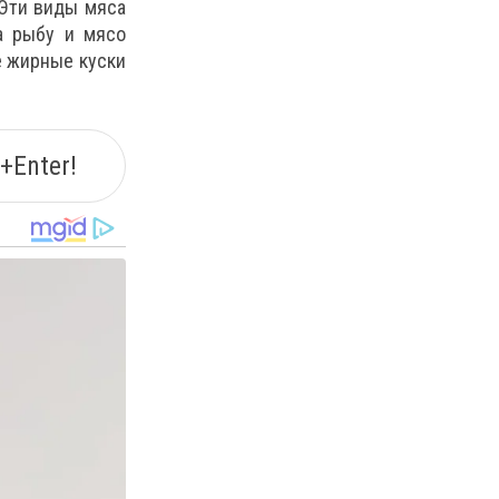
 Эти виды мяса
а рыбу и мясо
е жирные куски
+Enter!