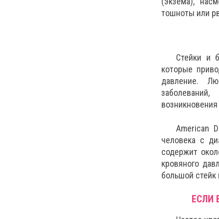
(экзема), нас
тошноты или рво
Стейки и 
которые приво
давление. Л
заболеваний,
возникновения 
American D
человека с ди
содержит окол
кровяного давл
большой стейк 
ЕСЛИ 