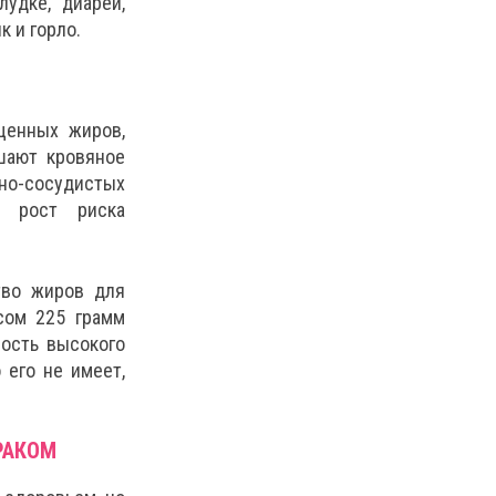
удке, диареи,
к и горло.
щенных жиров,
шают кровяное
о-сосудистых
ь рост риска
тво жиров для
сом 225 грамм
ость высокого
 его не имеет,
РАКОМ