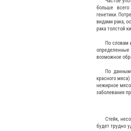
Частое упо
больше всего
генетики. Потр
видами рака, о
рака толстой к
По словам 
определенны
возможное обра
По данным 
красного мяса)
нежирное мясо
заболевания пр
Стейк, нес
будет трудно у