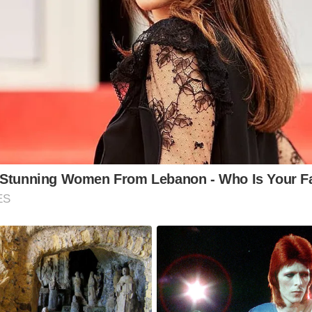
 Stunning Women From Lebanon - Who Is Your Fa
ES