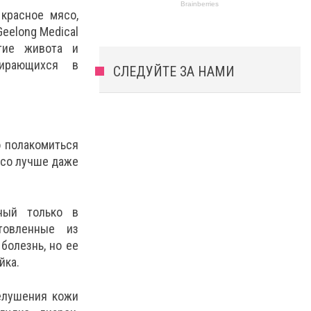
красное мясо,
eelong Medical
тие живота и
бирающихся в
СЛЕДУЙТЕ ЗА НАМИ
о полакомиться
ясо лучше даже
нный только в
товленные из
болезнь, но ее
йка.
елушения кожи