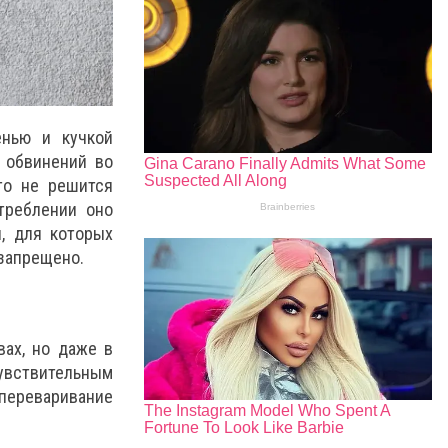
енью и кучкой
 обвинений во
то не решится
треблении оно
, для которых
 запрещено.
ах, но даже в
вствительным
переваривание