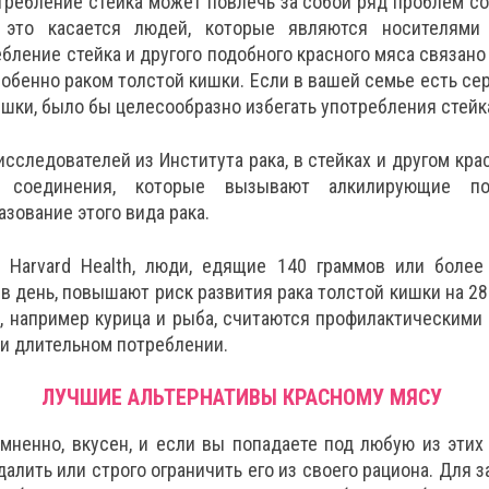
требление стейка может повлечь за собой ряд проблем со
 это касается людей, которые являются носителями
ебление стейка и другого подобного красного мяса связано
собенно раком толстой кишки. Если в вашей семье есть се
ишки, было бы целесообразно избегать употребления стейк
исследователей из Института рака, в стейках и другом кра
е соединения, которые вызывают алкилирующие п
зование этого вида рака.
Harvard Health, люди, едящие 140 граммов или более 
 в день, повышают риск развития рака толстой кишки на 28
, например курица и рыба, считаются профилактическими
и длительном потреблении.
ЛУЧШИЕ АЛЬТЕРНАТИВЫ КРАСНОМУ МЯСУ
омненно, вкусен, и если вы попадаете под любую из этих 
далить или строго ограничить его из своего рациона. Для 