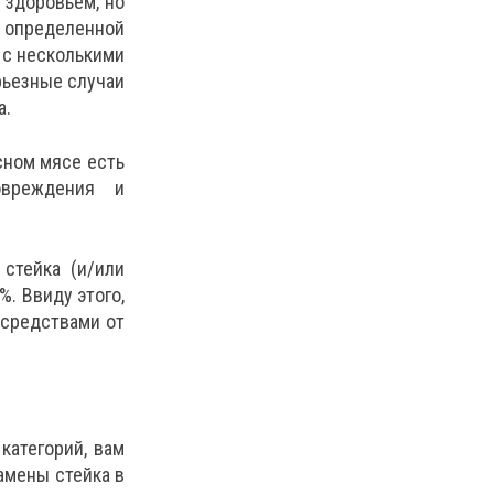
 здоровьем, но
 определенной
 с несколькими
рьезные случаи
а.
сном мясе есть
овреждения и
стейка (и/или
%. Ввиду этого,
 средствами от
категорий, вам
замены стейка в