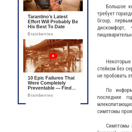
Большое ко
требует горазд
Group, первы
дискомфорт,
пищеварительн
Некоторые 
стейком без се
не пробовать э
По информ
последние го
млекопитающих,
симптомы прояв
Симптомы а