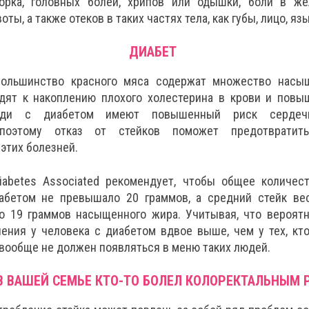
морка, головных болей, хрипов или одышки, боли в жел
ты, а также отеков в таких частях тела, как губы, лицо, язы
ДИАБЕТ
большинство красного мяса содержат множество насы
дят к накоплению плохого холестерина в крови и повы
юди с диабетом имеют повышенный риск сердечн
 поэтому отказ от стейков поможет предотвратит
этих болезней.
iabetes Associated рекомендует, чтобы общее количес
абетом не превышало 20 граммов, а средний стейк ве
о 19 граммов насыщенного жира. Учитывая, что вероятн
ения у человека с диабетом вдвое выше, чем у тех, кто
вообще не должен появляться в меню таких людей.
В ВАШЕЙ СЕМЬЕ КТО-ТО БОЛЕЛ КОЛОРЕКТАЛЬНЫМ 