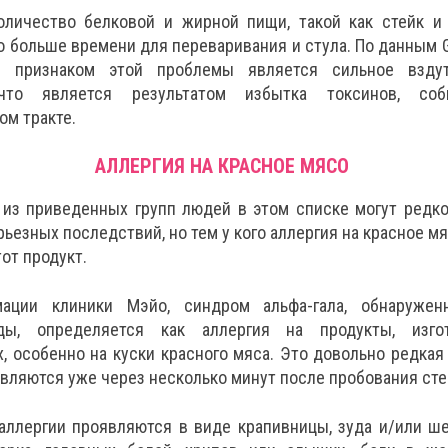
личество белковой и жирной пищи, такой как стейк и 
о больше времени для переваривания и стула. По данным G
м признаком этой проблемы является сильное взду
 что является результатом избытка токсинов, со
ом тракте.
АЛЛЕРГИЯ НА КРАСНОЕ МЯСО
из приведенных групп людей в этом списке могут редк
рьезных последствий, но тем у кого аллергия на красное м
тот продукт.
ации клиники Мэйо, синдром альфа-гала, обнаруже
ды, определяется как аллергия на продукты, изго
 особенно на куски красного мяса. Это довольно редкая 
ляются уже через несколько минут после пробования сте
ллергии проявляются в виде крапивницы, зуда и/или ш