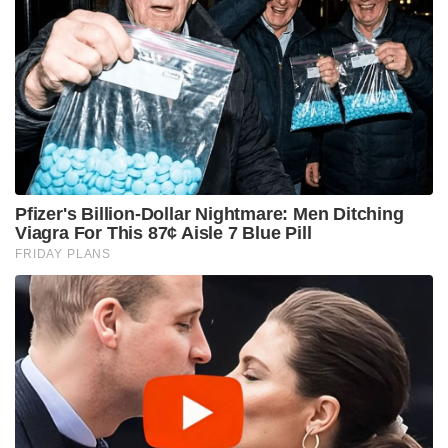
Pfizer's Billion-Dollar Nightmare: Men Ditching
Viagra For This 87¢ Aisle 7 Blue Pill
FRIDAY PLANS