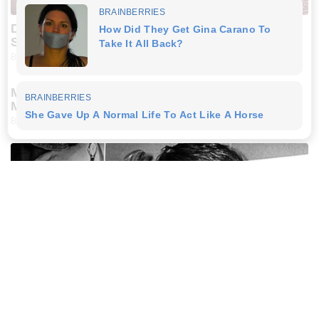
Dementia Begins When A Person Says This
Sentence!
BUZZDAY
Man Teaches Lesson To Seat-Kicking Kid And
Mom – Watch!
BUZZDAY