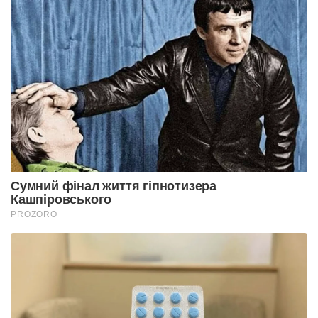
Сумний фінал життя гіпнотизера
Кашпіровського
PROZORO