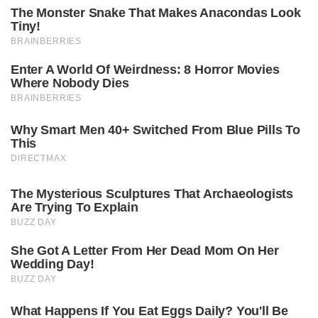
The Monster Snake That Makes Anacondas Look
Tiny!
BRAINBERRIES
Enter A World Of Weirdness: 8 Horror Movies
Where Nobody Dies
BRAINBERRIES
Why Smart Men 40+ Switched From Blue Pills To
This
DIRECTMAX
The Mysterious Sculptures That Archaeologists
Are Trying To Explain
BUZZ DAY
She Got A Letter From Her Dead Mom On Her
Wedding Day!
BUZZ DAY
What Happens If You Eat Eggs Daily? You'll Be