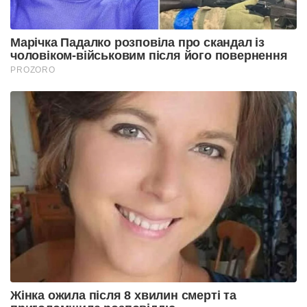
Марічка Падалко розповіла про скандал із
чоловіком-військовим після його повернення
PROZORO
Жінка ожила після 8 хвилин смерті та