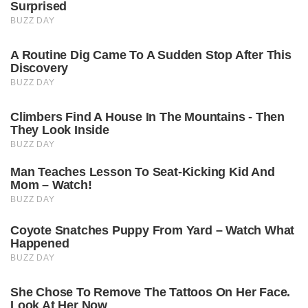
Surprised
BUZZ DAY
A Routine Dig Came To A Sudden Stop After This
Discovery
BUZZ DAY
Climbers Find A House In The Mountains - Then
They Look Inside
BUZZ DAY
Man Teaches Lesson To Seat-Kicking Kid And
Mom – Watch!
BUZZ DAY
Coyote Snatches Puppy From Yard – Watch What
Happened
BUZZ DAY
She Chose To Remove The Tattoos On Her Face.
Look At Her Now