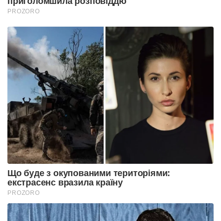
приголомшила розповіддю
PROZORO
Що буде з окупованими територіями:
екстрасенс вразила країну
PROZORO