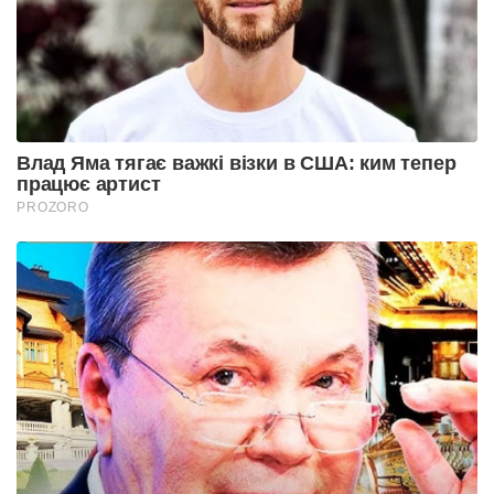
Влад Яма тягає важкі візки в США: ким тепер
працює артист
PROZORO