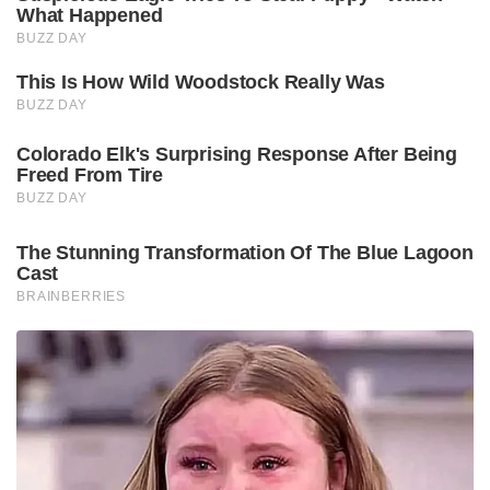
What Happened
BUZZ DAY
This Is How Wild Woodstock Really Was
BUZZ DAY
Colorado Elk's Surprising Response After Being
Freed From Tire
BUZZ DAY
The Stunning Transformation Of The Blue Lagoon
Cast
BRAINBERRIES