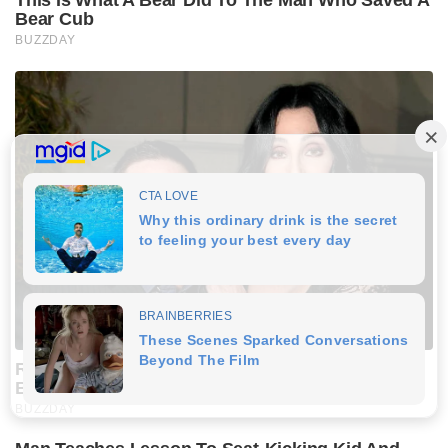
Bear Cub
BUZZDAY
Remember Chaz Bono? You Better Sit Down
Before You See Him Now
BUZZDAY