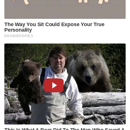
The Way You Sit Could Expose Your True
Personality
BRAINBERRIES
This Is What A Bear Did To The Man Who Saved A