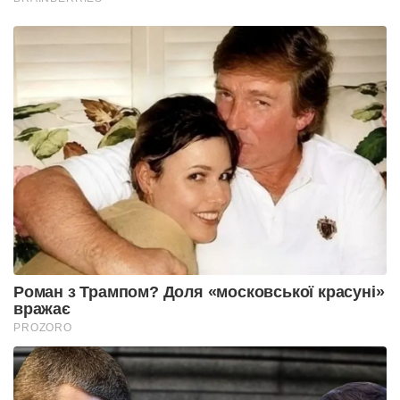
Роман з Трампом? Доля «московської красуні»
вражає
PROZORO