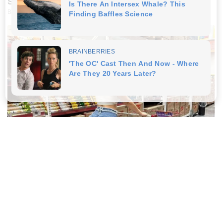
Shocking Pics!
BUZZ DAY
This Photo Was Not Edited, Look Closer
BUZZDAY