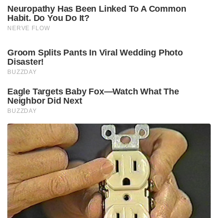
Neuropathy Has Been Linked To A Common
Habit. Do You Do It?
NERVE FLOW
Groom Splits Pants In Viral Wedding Photo
Disaster!
BUZZDAY
Eagle Targets Baby Fox—Watch What The
Neighbor Did Next
BUZZDAY