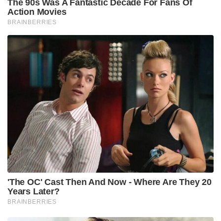
The 90s Was A Fantastic Decade For Fans Of
Action Movies
BRAINBERRIES
'The OC' Cast Then And Now - Where Are They 20
Years Later?
BRAINBERRIES