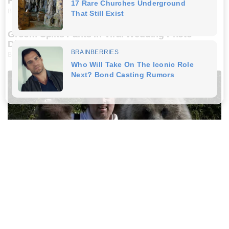
Her Now!
BUZZDAY
Groom Splits Pants In Viral Wedding Photo
Disaster!
BUZZDAY
This Is What A Bear Did To The Man Who Saved A