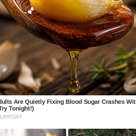
lts Are Quietly Fixing Blood Sugar Crashes Wit
ry Tonight!)
SUPPORT