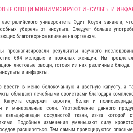
ОВЫЕ ОВОЩИ МИНИМИЗИРУЮТ ИНСУЛЬТЫ И ИНФА
 австралийского университета Эдит Коуэн заявили, чт
особных уберечь от инсульта. Следует больше употреб
ающих благотворное влияние на организм.
ты проанализировали результаты научного исследован
астие 684 молодых и пожилых женщин. Им предлагал
цион листовые овощи, готовя из них различные блюда.
инсульты и инфаркты.
 ввести в меню белокочанную и цветную капусту, а та
укты обладают лечебными свойствами благодаря комплекс
 Капуста содержит каротин, белки и полисахариды,
ин и минеральные соли. Употребление данного проду
е кальцификации сосудистой ткани, из-за которой с
ткими. Подобные изменения уменьшают силу кровото
осудов расширяться. Тем самым провоцируются опасные