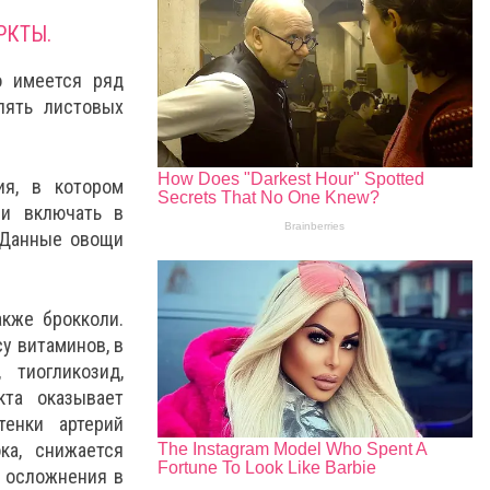
РКТЫ.
о имеется ряд
лять листовых
ия, в котором
и включать в
 Данные овощи
кже брокколи.
у витаминов, в
 тиогликозид,
кта оказывает
тенки артерий
ка, снижается
 осложнения в