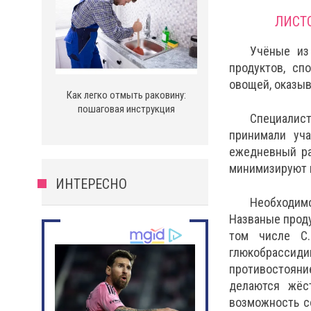
ЛИСТ
Учёные из
продуктов, сп
овощей, оказыв
Как легко отмыть раковину:
пошаговая инструкция
Специалис
принимали уч
ежедневный ра
минимизируют 
ИНТЕРЕСНО
Необходимо
Названые прод
том числе С.
глюкобрассид
противостояни
делаются жёс
возможность с