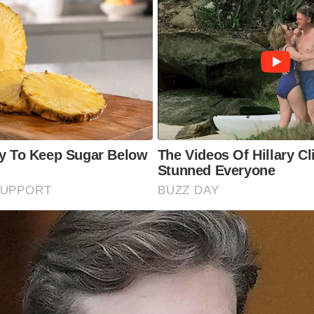
ly To Keep Sugar Below
The Videos Of Hillary Cl
Stunned Everyone
SUPPORT
BUZZ DAY