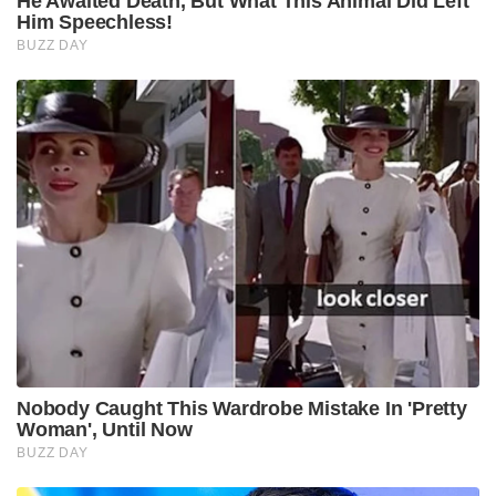
He Awaited Death, But What This Animal Did Left
Him Speechless!
BUZZ DAY
Nobody Caught This Wardrobe Mistake In 'Pretty
Woman', Until Now
BUZZ DAY