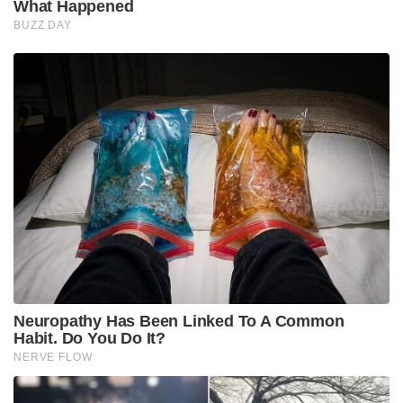
What Happened
BUZZ DAY
Neuropathy Has Been Linked To A Common
Habit. Do You Do It?
NERVE FLOW