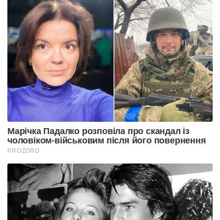
Марічка Падалко розповіла про скандал із
чоловіком-військовим після його повернення
PROZORO