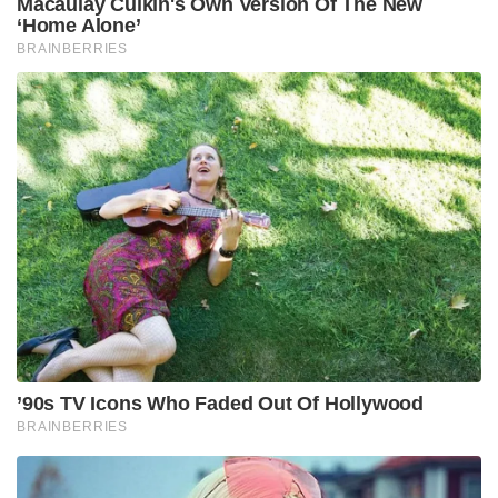
Macaulay Culkin's Own Version Of The New
‘Home Alone’
BRAINBERRIES
’90s TV Icons Who Faded Out Of Hollywood
BRAINBERRIES