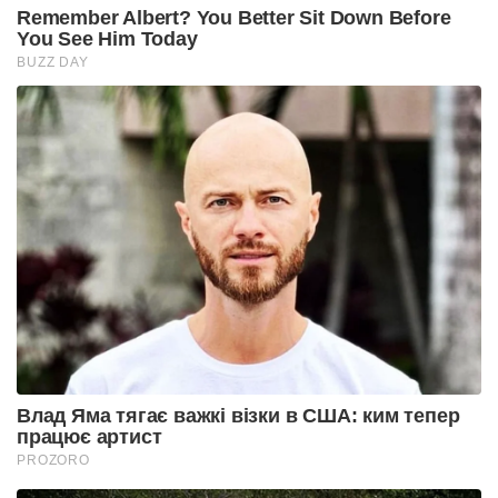
Remember Albert? You Better Sit Down Before
You See Him Today
BUZZ DAY
Влад Яма тягає важкі візки в США: ким тепер
працює артист
PROZORO