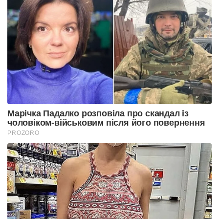
Марічка Падалко розповіла про скандал із
чоловіком-військовим після його повернення
PROZORO