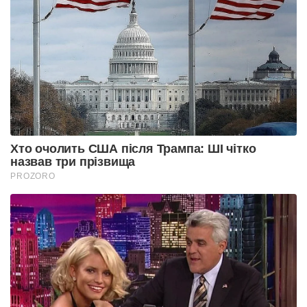
Хто очолить США після Трампа: ШІ чітко
назвав три прізвища
PROZORO