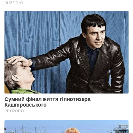
BUZZ DAY
Сумний фінал життя гіпнотизера
Кашпіровського
PROZORO