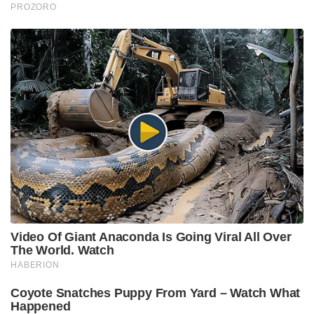
PROZORO
Video Of Giant Anaconda Is Going Viral All Over
The World. Watch
HABERION
Coyote Snatches Puppy From Yard – Watch What
Happened