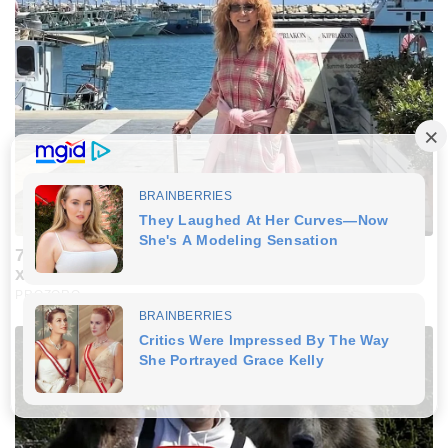
77-річна Пугачова чесно відповіла, чому
ходить із ціпком
PROZORO