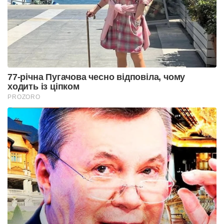
77-річна Пугачова чесно відповіла, чому
ходить із ціпком
PROZORO