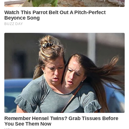
Watch This Parrot Belt Out A Pitch-Perfect
Beyonce Song
BUZZ DAY
Remember Hensel Twins? Grab Tissues Before
You See Them Now