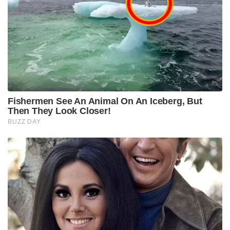
Fishermen See An Animal On An Iceberg, But
Then They Look Closer!
BUZZ DAY