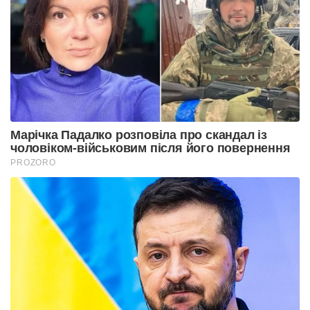
Марічка Падалко розповіла про скандал із
чоловіком-військовим після його повернення
PROZORO