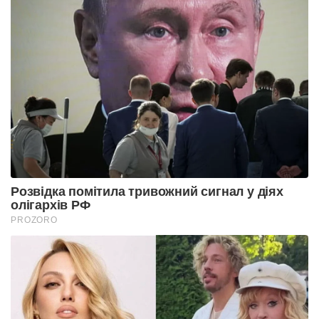
Розвідка помітила тривожний сигнал у діях
олігархів РФ
PROZORO