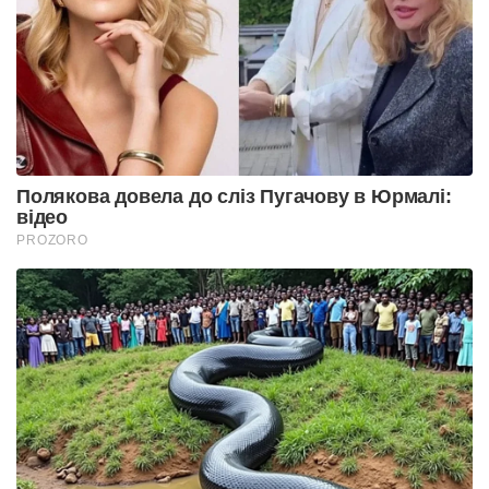
Полякова довела до сліз Пугачову в Юрмалі:
відео
PROZORO