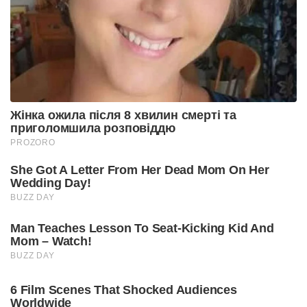
Жінка ожила після 8 хвилин смерті та
приголомшила розповіддю
PROZORO
She Got A Letter From Her Dead Mom On Her
Wedding Day!
BUZZ DAY
Man Teaches Lesson To Seat-Kicking Kid And
Mom – Watch!
BUZZ DAY
6 Film Scenes That Shocked Audiences
Worldwide