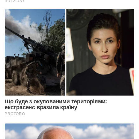
BUZZ DAY
Що буде з окупованими територіями:
екстрасенс вразила країну
PROZORO