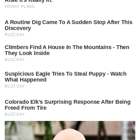
Aisle It's Really In.
FRIDAY PLANS
A Routine Dig Came To A Sudden Stop After This
Discovery
BUZZ DAY
Climbers Find A House In The Mountains - Then
They Look Inside
BUZZ DAY
Suspicious Eagle Tries To Steal Puppy - Watch
What Happened
BUZZ DAY
Colorado Elk's Surprising Response After Being
Freed From Tire
BUZZ DAY