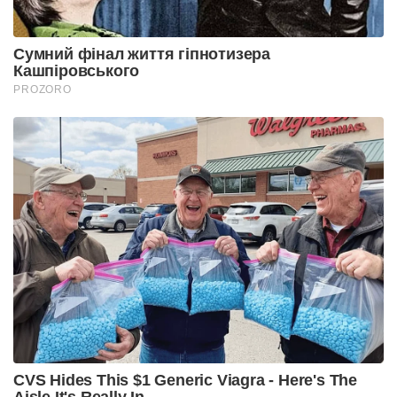
Сумний фінал життя гіпнотизера
Кашпіровського
PROZORO
CVS Hides This $1 Generic Viagra - Here's The