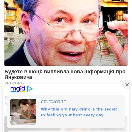
Будете в шоці: випливла нова інформація про
Януковича
PROZORO
Remember Kerri-Anne? Better Sit Down Before
You See Her Today
BUZZ DAY