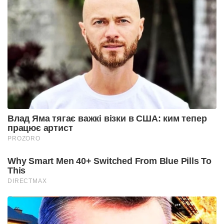
Влад Яма тягає важкі візки в США: ким тепер
працює артист
PROZORO
Why Smart Men 40+ Switched From Blue Pills To
This
DIRECTMAX