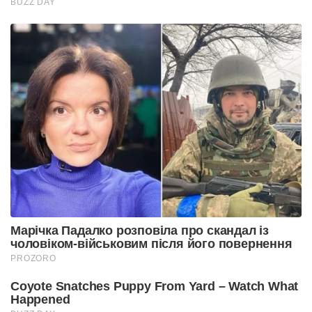
BUZZ DAY
Марічка Падалко розповіла про скандал із
чоловіком-військовим після його повернення
PROZORO
Coyote Snatches Puppy From Yard – Watch What
Happened