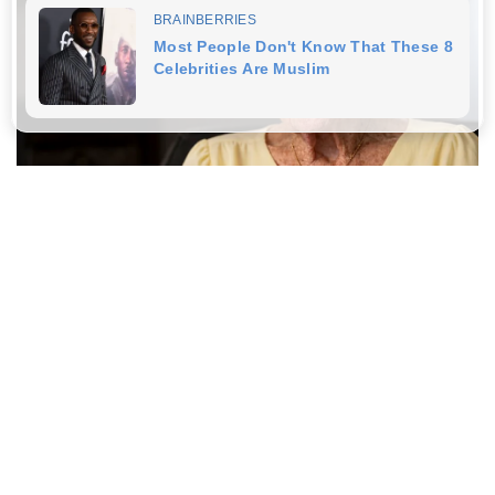
Japan's Oldest Doctors Say Memory Loss Isn't
Age: Just Stop Eating These 3 Foods
NEUROMIND PRO