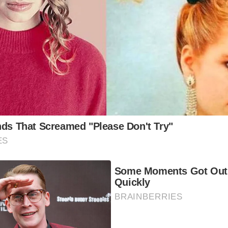
nds That Screamed "Please Don't Try"
ES
Some Moments Got Out 
Quickly
BRAINBERRIES