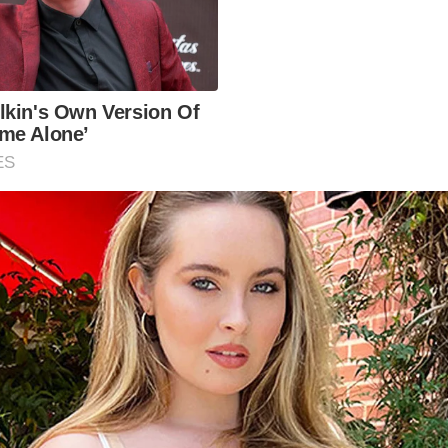
lkin's Own Version Of
me Alone’
ES