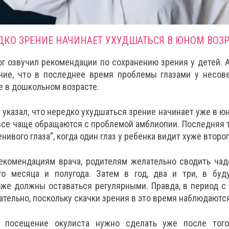
ДКО ЗРЕНИЕ НАЧИНАЕТ УХУДШАТЬСЯ В ЮНОМ ВОЗР
г озвучил рекомендации по сохранению зрения у детей.
ние, что в последнее время проблемы глазами у несов
е в дошкольном возрасте.
 указал, что нередко ухудшаться зрение начинает уже в юн
все чаще обращаются с проблемой амблиопии. Последняя 
нивого глаза”, когда один глаз у ребенка видит хуже второг
екомендациям врача, родителям желательно сводить чад
го месяца и полугода. Затем в год, два и три, в бу
оже должны оставаться регулярными. Правда, в период с
зательно, поскольку скачки зрения в это время наблюдаютс
 посещение окулиста нужно сделать уже после того