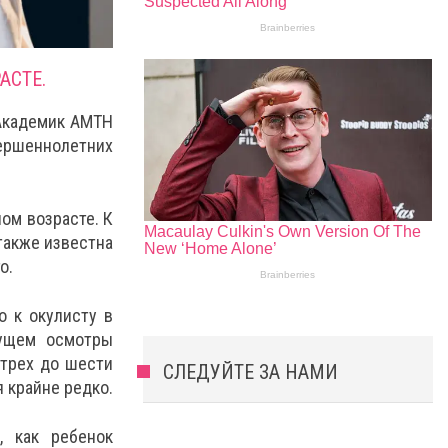
АСТЕ.
 Академик АМТН
ершеннолетних
ом возрасте. К
также известна
о.
о к окулисту в
дущем осмотры
 трех до шести
СЛЕДУЙТЕ ЗА НАМИ
я крайне редко.
, как ребенок