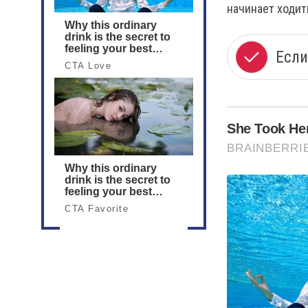
начинает ходит
Если
She Took He
BRAINBERRI