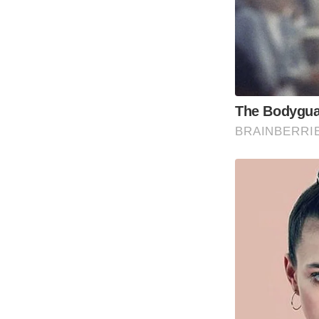
The Bodygua
BRAINBERRI