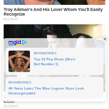
Troy Aikman's And His Lover Whom You'll Easily
Recognize
BUZZDAY
Co-stars Who Lost Control While Kissing Each
Other
BUZZDAY