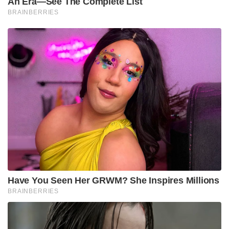
An Era—See The Complete List
BRAINBERRIES
Have You Seen Her GRWM? She Inspires Millions
BRAINBERRIES