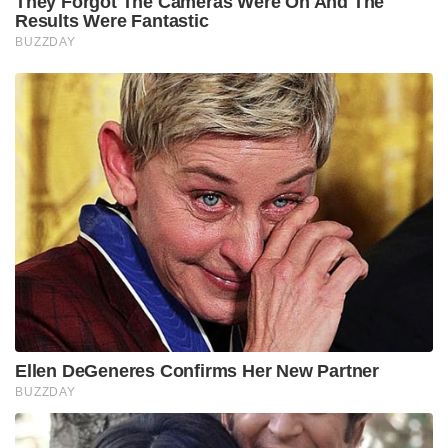
They Forgot The Cameras Were On And The
Results Were Fantastic
BUZZDAY
Ellen DeGeneres Confirms Her New Partner
BUZZDAY