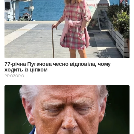
77-річна Пугачова чесно відповіла, чому
ходить із ціпком
PROZORO