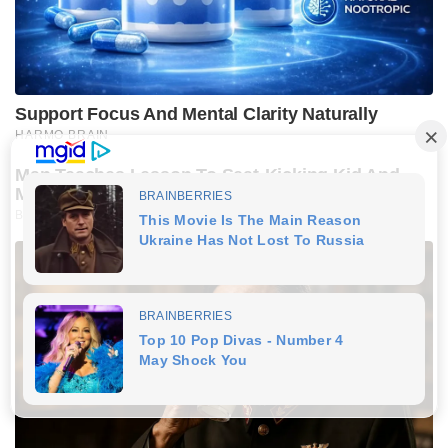
Support Focus And Mental Clarity Naturally
HARMO BRAIN
Man Teaches Lesson To Seat-Kicking Kid And
Mom – Watch!
BUZZDAY