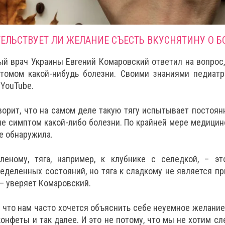
ЕЛЬСТВУЕТ ЛИ ЖЕЛАНИЕ СЪЕСТЬ ВКУСНЯТИНУ О Б
й врач Украины Евгений Комаровский ответил на вопрос, 
томом какой-нибудь болезни. Своими знаниями педиат
 YouTube.
ворит, что на самом деле такую тягу испытывает постоя
не симптом какой-либо болезни. По крайней мере медицин
не обнаружила.
оленому, тяга, например, к клубнике с селедкой, – э
деленных состояний, но тяга к сладкому не является пр
 – уверяет Комаровский.
, что нам часто хочется объяснить себе неуемное желание
конфеты и так далее. И это не потому, что мы не хотим сл