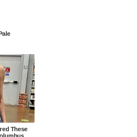
Pale
red These
 Columbus