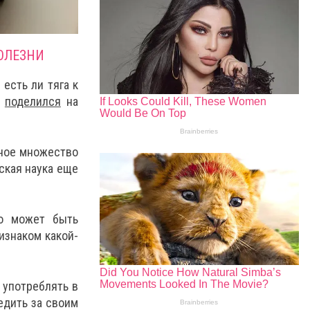
ОЛЕЗНИ
есть ли тяга к
р
поделился
на
нное множество
ская наука еще
то может быть
изнаком какой-
 употреблять в
едить за своим