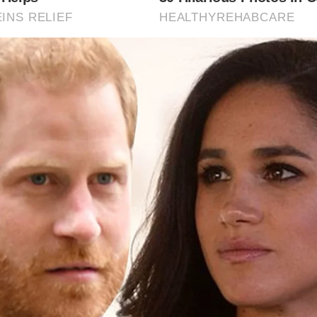
INS RELIEF
HEALTHYREHABCARE