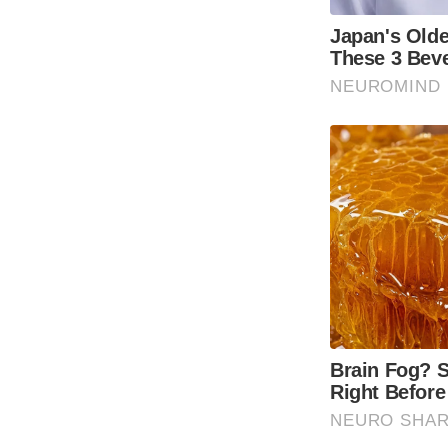
Japan's Olde
These 3 Bev
NEUROMIND
Brain Fog? S
Right Before
NEURO SHA