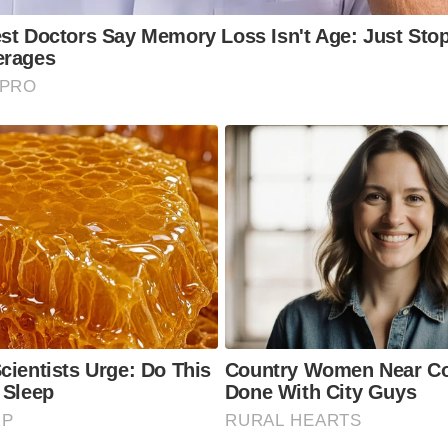
st Doctors Say Memory Loss Isn't Age: Just Stop
erages
 PRO
cientists Urge: Do This
Country Women Near C
 Sleep
Done With City Guys
RP
RURAL HEARTS