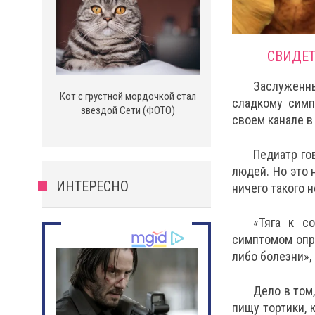
СВИДЕТ
Заслуженны
Кот с грустной мордочкой стал
сладкому симп
звездой Сети (ФОТО)
своем канале в
Педиатр го
людей. Но это 
ИНТЕРЕСНО
ничего такого 
«Тяга к с
симптомом опре
либо болезни»,
Дело в том
пищу тортики, 