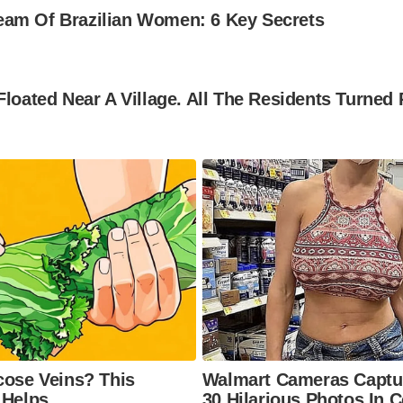
am Of Brazilian Women: 6 Key Secrets
Floated Near A Village. All The Residents Turned 
cose Veins? This
Walmart Cameras Captu
 Helps
30 Hilarious Photos In