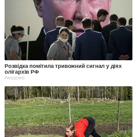
Розвідка помітила тривожний сигнал у діях
олігархів РФ
PROZORO