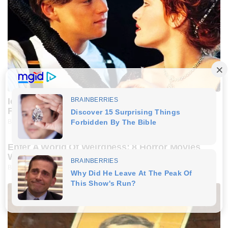
Iconic '90s Entertainment Couples We'll Never
Forget
BRAINBERRIES
Enter A World Of Weirdness: 8 Horror Movies
Where Nobody Dies
BRAINBERRIES