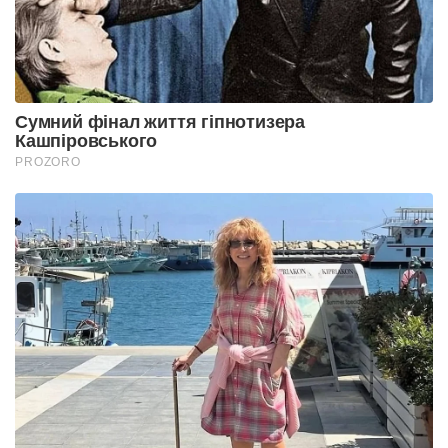
Сумний фінал життя гіпнотизера
Кашпіровського
PROZORO