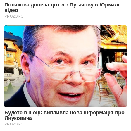
Полякова довела до сліз Пугачову в Юрмалі:
відео
PROZORO
Будете в шоці: випливла нова інформація про
Януковича
PROZORO