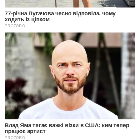
77-річна Пугачова чесно відповіла, чому
ходить із ціпком
PROZORO
Влад Яма тягає важкі візки в США: ким тепер
працює артист
PROZORO