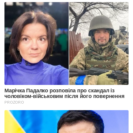
Марічка Падалко розповіла про скандал із
чоловіком-військовим після його повернення
PROZORO