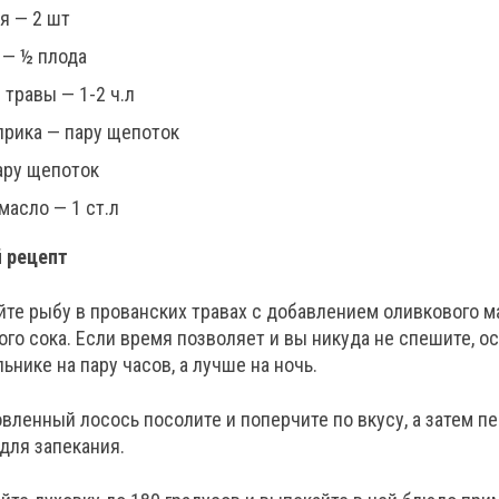
я — 2 шт
 — ½ плода
 травы — 1-2 ч.л
прика — пару щепоток
ару щепоток
масло — 1 ст.л
 рецепт
те рыбу в прованских травах с добавлением оливкового м
го сока. Если время позволяет и вы никуда не спешите, ос
ьнике на пару часов, а лучше на ночь.
вленный лосось посолите и поперчите по вкусу, а затем п
для запекания.