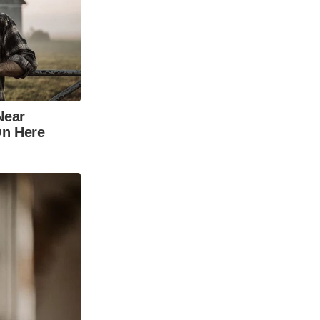
Near
On Here