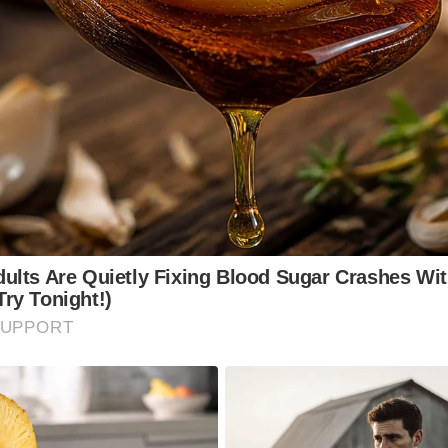
lts Are Quietly Fixing Blood Sugar Crashes Wit
ry Tonight!)
SUPPORT