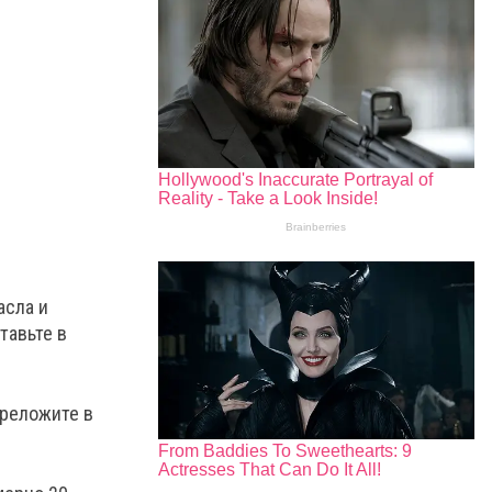
асла и
тавьте в
ереложите в