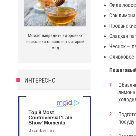
Филе лосос
Сок лимона
Прованские
Сладкая па
Может навредить здоровью:
насколько опасно есть старый
Чеснок — п
мед
Оливковое 
Пошаговый
ИНТЕРЕСНО
Обваляй
лимонно
холодил
Подгото
посуду 