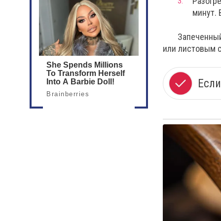
Разогре
минут. 
Запеченный
или листовым с
Если