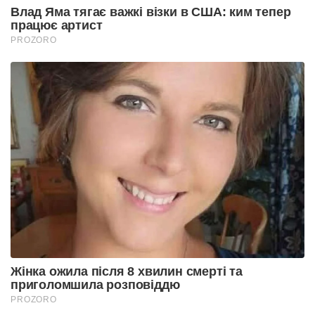
Влад Яма тягає важкі візки в США: ким тепер
працює артист
PROZORO
Жінка ожила після 8 хвилин смерті та
приголомшила розповіддю
PROZORO