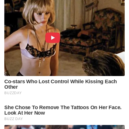
Co-stars Who Lost Control While Kissing Each
Other
BUZZDAY
She Chose To Remove The Tattoos On Her Face.
Look At Her Now
BUZZ DAY