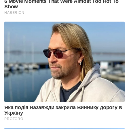
6 Movie Moments That Were Almost Too Hot To
Show
HABERION
Яка подія назавжди закрила Виннику дорогу в
Україну
PROZORO