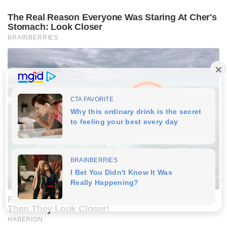
The Real Reason Everyone Was Staring At Cher's
Stomach: Look Closer
BRAINBERRIES
Fishermen See An Animal On An Iceberg, But
Then They Look Closer!
HABERION