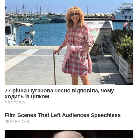
77-річна Пугачова чесно відповіла, чому
ходить із ціпком
PROZORO
Film Scenes That Left Audiences Speechless
ZESTRADAR