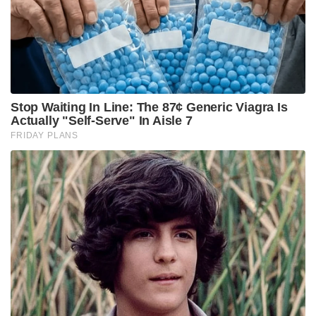
Stop Waiting In Line: The 87¢ Generic Viagra Is
Actually "Self-Serve" In Aisle 7
FRIDAY PLANS