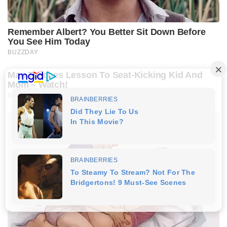
Remember Albert? You Better Sit Down Before
You See Him Today
BUZZDAY
Man Teaches Lesson To Seat-Kicking Kid And
Mom – Watch!
BUZZDAY