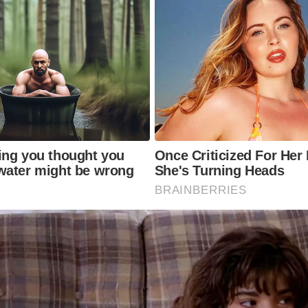
ing you thought you
Once Criticized For Her
water might be wrong
She's Turning Heads
BRAINBERRIES