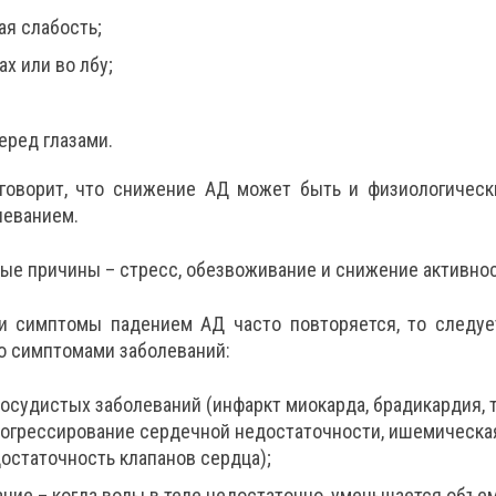
ая слабость;
ах или во лбу;
еред глазами.
говорит, что снижение АД может быть и физиологическ
леванием.
ые причины – стресс, обезвоживание и снижение активнос
и симптомы падением АД часто повторяется, то следуе
о симптомами заболеваний:
осудистых заболеваний (инфаркт миокарда, брадикардия, 
рогрессирование сердечной недостаточности, ишемическа
достаточность клапанов сердца);
ние – когда воды в теле недостаточно, уменьшается объем