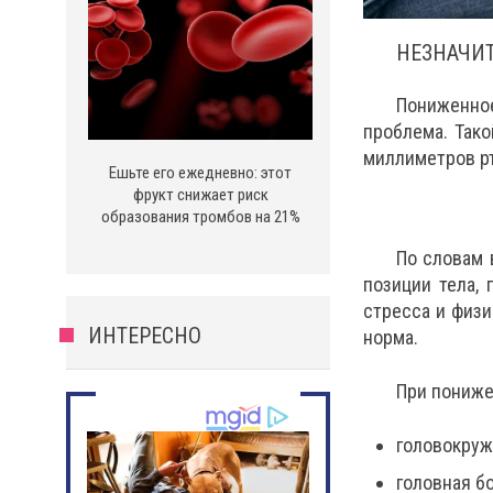
НЕЗНАЧИ
Пониженное
проблема. Так
миллиметров рт
Ешьте его ежедневно: этот
фрукт снижает риск
образования тромбов на 21%
По словам 
позиции тела, 
стресса и физи
ИНТЕРЕСНО
норма.
При пониже
головокруж
головная бо