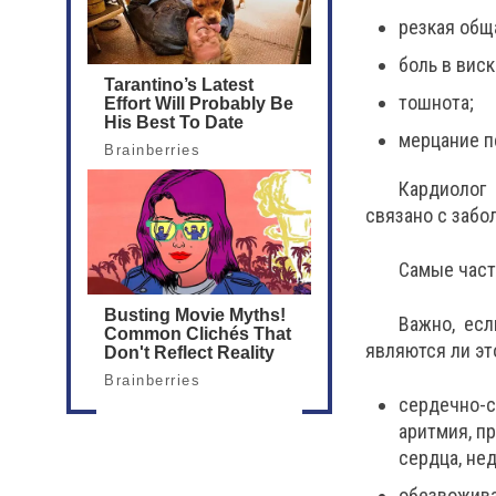
резкая общ
боль в виск
тошнота;
мерцание п
Кардиолог 
связано с забо
Самые част
Важно, есл
являются ли эт
сердечно-с
аритмия, п
сердца, не
обезвожива