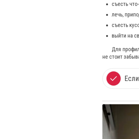
съесть что
лечь, припо
съесть кус
выйти на с
Для профил
не стоит забыв
Если