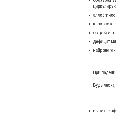
циркулирую
аллергичес
кровопотер
острой инт
дефицит ми
нейродеген
При падени
Будь ласка,
выпить кофе