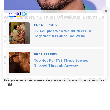
Adam Lambert, 43, Takes Off Makeup, Leaves Us
With No Words
BUZZDAY
Young Woman Signals On Plane – Watch Flight
Attendant's Reaction
BUZZDAY
She Chose To Remove The Tattoos On Her Face.
Look At Her Now
BUZZ DAY
Why Smart Men 40+ Switched From Blue Pills To
This
DIRECTMAX
This Is How Wild Woodstock Really Was
BUZZDAY