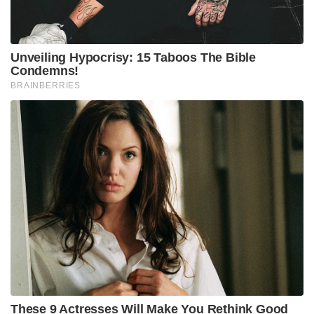
Unveiling Hypocrisy: 15 Taboos The Bible
Condemns!
BRAINBERRIES
These 9 Actresses Will Make You Rethink Good