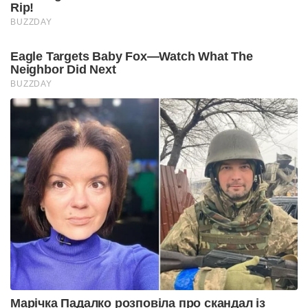
Rip!
BUZZDAY
Eagle Targets Baby Fox—Watch What The
Neighbor Did Next
BUZZDAY
Марічка Падалко розповіла про скандал із