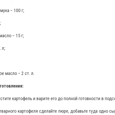
ука – 100 г;
;
асло – 15 г;
 л;
е масло – 2 ст. л.
готовления:
истите картофель и варите его до полной готовности в подс
отварного картофеля сделайте пюре, добавьте туда одно сы