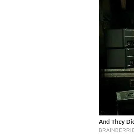
And They Di
BRAINBERRI