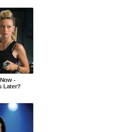
 Now -
s Later?