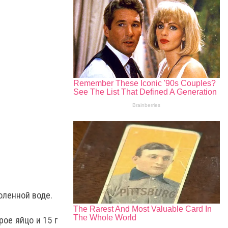
оленной воде.
рое яйцо и 15 г