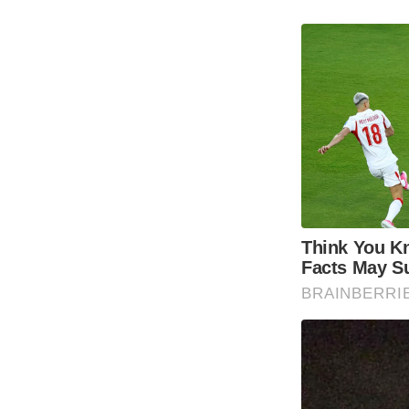
Think You K
Facts May S
BRAINBERRI