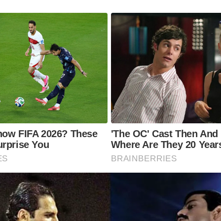
now FIFA 2026? These
'The OC' Cast Then And
urprise You
Where Are They 20 Year
ES
BRAINBERRIES