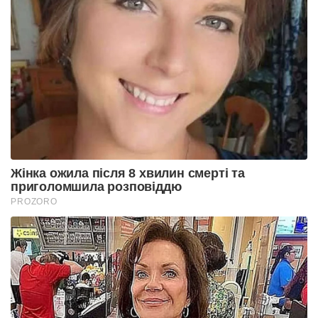
Жінка ожила після 8 хвилин смерті та
приголомшила розповіддю
PROZORO