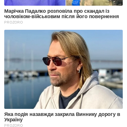
Марічка Падалко розповіла про скандал із
чоловіком-військовим після його повернення
PROZORO
Яка подія назавжди закрила Виннику дорогу в
Україну
PROZORO