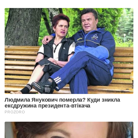
Людмила Янукович померла? Куди зникла
ексдружина президента-втікача
PROZORO