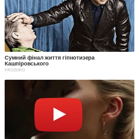
Сумний фінал життя гіпнотизера
Кашпіровського
PROZORO