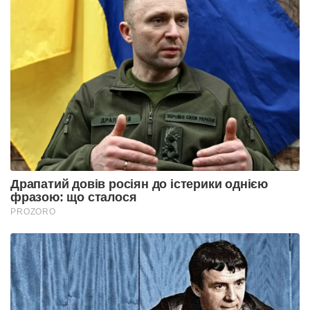
Драпатий довів росіян до істерики однією
фразою: що сталося
PROZORO