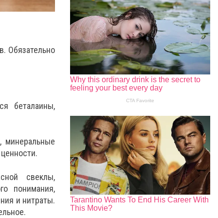
в. Обязательно
ся беталаины,
ы, минеральные
 ценности.
сной свеклы,
го понимания,
ния и нитраты.
ельное.