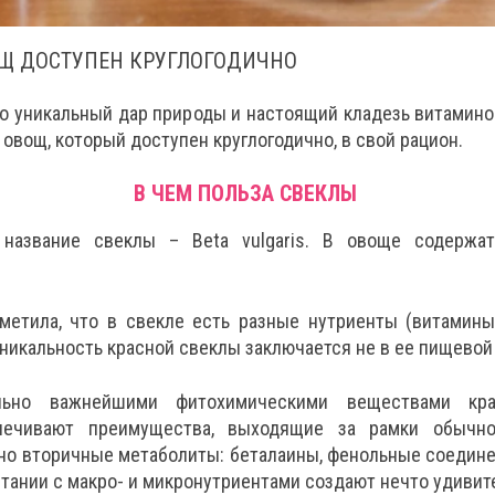
ОЩ ДОСТУПЕН КРУГЛОГОДИЧНО
то уникальный дар природы и настоящий кладезь витамино
 овощ, который доступен круглогодично, в свой рацион.
В ЧЕМ ПОЛЬЗА СВЕКЛЫ
 название свеклы – Beta vulgaris. В овоще содержат
метила, что в свекле есть разные нутриенты (витамин
уникальность красной свеклы заключается не в ее пищевой
льно важнейшими фитохимическими веществами кра
печивают преимущества, выходящие за рамки обычно
но вторичные метаболиты: беталаины, фенольные соедине
тании с макро- и микронутриентами создают нечто удивит