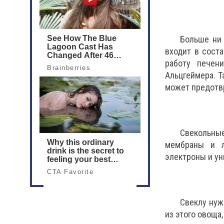
Больше ни 
входит в сост
работу печен
Альцгеймера. 
может предотвр
Свекольные
мембраны и л
электроны и у
Свеклу нуж
из этого овоща,