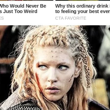
Who Would Never Be
Why this ordinary drink 
Is Just Too Weird
to feeling your best eve
ES
CTA FAVORITE