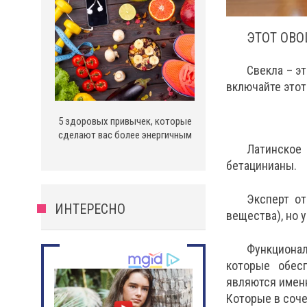
ЭТОТ ОВ
Свекла – э
включайте этот
5 здоровых привычек, которые
сделают вас более энергичным
Латинское
бетацинианы.
Эксперт от
ИНТЕРЕСНО
вещества), но 
Функциона
которые обес
являются имен
Которые в соче