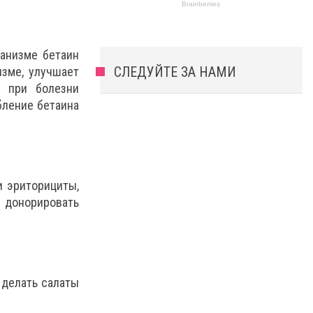
ганизме бетаин
СЛЕДУЙТЕ ЗА НАМИ
изме, улучшает
а при болезни
бление бетаина
и эриторициты,
 донорировать
 делать салаты