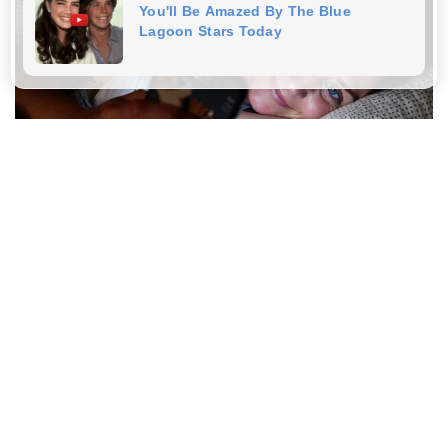
Think Your Crush Doesn't Notice You? Think
Again
BRAINBERRIES
Plastic Surgery Splurge: Instagram Model's Quest
For Barbie Looks
BRAINBERRIES