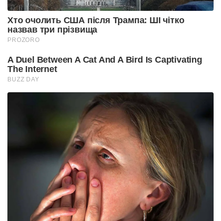
Хто очолить США після Трампа: ШІ чітко
назвав три прізвища
PROZORO
A Duel Between A Cat And A Bird Is Captivating
The Internet
BUZZ DAY