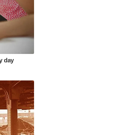
ry day