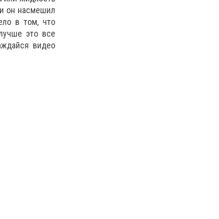
 и он насмешил
ело в том, что
лучше это все
аждайся видео