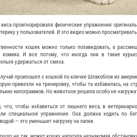
 киса проигнорировала физические упражнения оригинал
терику у пользователей. И это видео можно просматривать
венности кошек можно только позавидовать, а рассмеш
 комика. И все потому, что иногда они в такие курье
нельзя удержаться от смеха.
лучай произошел с кошкой по кличке Шлакоблок из америк
орую привезли на тренировку, чтобы та избавилась, на ст
льких килограммов. Но животное решила особо не нагружат
, что, чтобы избавиться от лишнего веса, в ветеринарн
ли специальное упражнение. Она должна ходить по бег
 водой — это уменьшит нагрузку на лапки.
пошло не так, может кошку напугала незнакомая обстановк