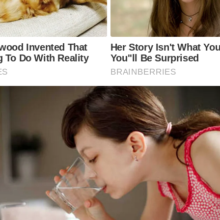
ywood Invented That
Her Story Isn't What Yo
 To Do With Reality
You''ll Be Surprised
ES
BRAINBERRIES