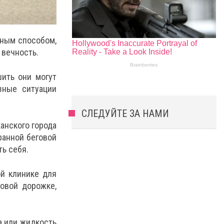
ьным способом,
 вечность.
ить они могут
зные ситуации
СЛЕДУЙТЕ ЗА НАМИ
анского города
ранной беговой
ь себя.
ой клинике для
овой дорожке,
а или жидкость