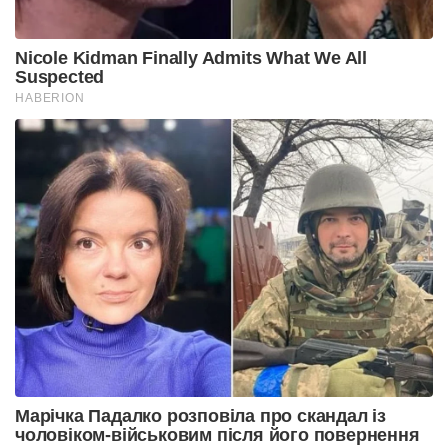
Nicole Kidman Finally Admits What We All
Suspected
HABERION
Марічка Падалко розповіла про скандал із
чоловіком-військовим після його повернення