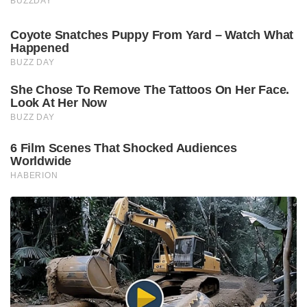
BUZZDAY
Coyote Snatches Puppy From Yard – Watch What
Happened
BUZZ DAY
She Chose To Remove The Tattoos On Her Face.
Look At Her Now
BUZZ DAY
6 Film Scenes That Shocked Audiences
Worldwide
HABERION