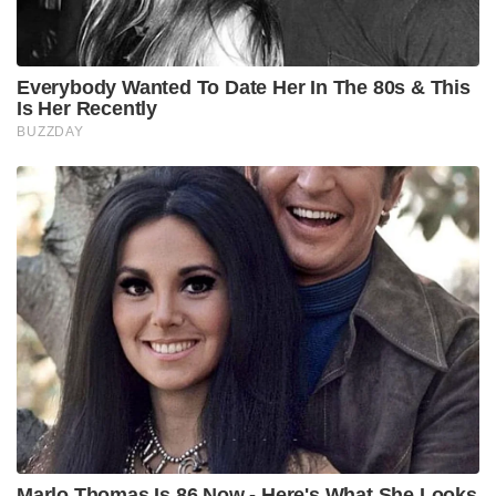
Everybody Wanted To Date Her In The 80s & This
Is Her Recently
BUZZDAY
Marlo Thomas Is 86 Now - Here's What She Looks