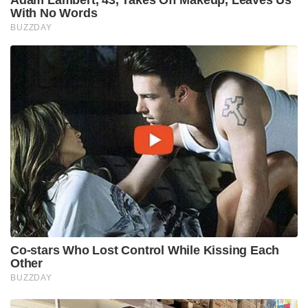
Adam Lambert, 43, Takes Off Makeup, Leaves Us
With No Words
BUZZDAY
Co-stars Who Lost Control While Kissing Each
Other
BUZZDAY