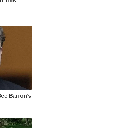
h This
ee Barron's