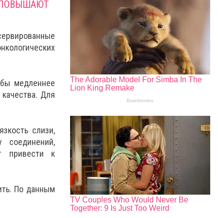
 ПОВЫШАЮТ
нсервированные
нкологических
тобы медленнее
 качества. Для
зкость слизи,
 соединений,
т привести к
ить. По данным