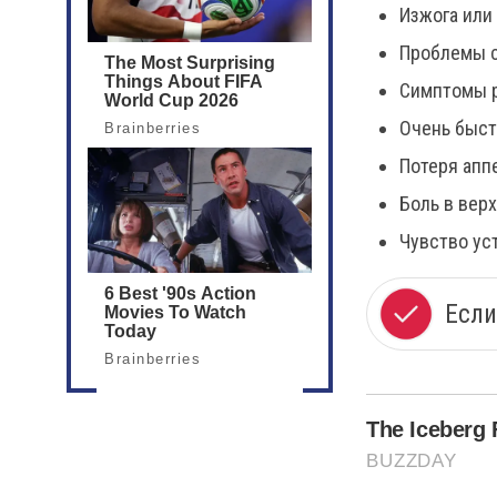
Изжога или
Проблемы с
Симптомы р
Очень быст
Потеря апп
Боль в вер
Чувство ус
Если
The Iceberg 
BUZZDAY