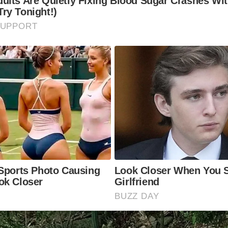
lts Are Quietly Fixing Blood Sugar Crashes Wit
ry Tonight!)
SUPPORT
Sports Photo Causing
Look Closer When You S
ok Closer
Girlfriend
BUZZ DAY