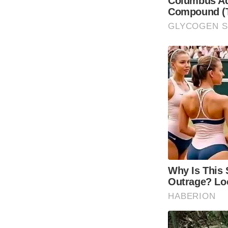
Columbus Adu
Compound (T
GLYCOGEN 
Why Is This 
Outrage? Lo
HABERION