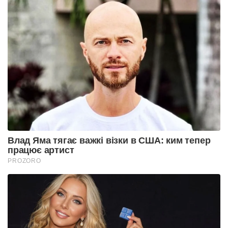
Влад Яма тягає важкі візки в США: ким тепер
працює артист
PROZORO