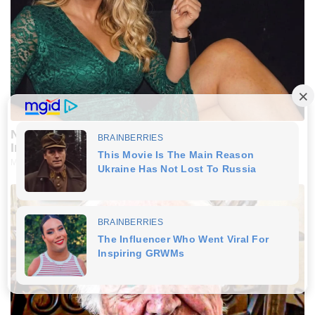
No Joke: Why Men Over 40 Are Choosing This
Instead Of The "Blue Pill"
MEN'S VITALITY