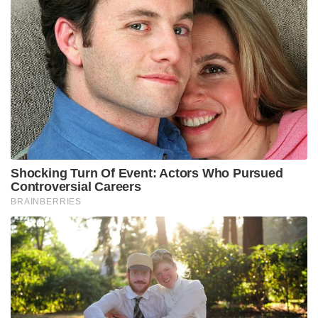
Shocking Turn Of Event: Actors Who Pursued
Controversial Careers
BRAINBERRIES