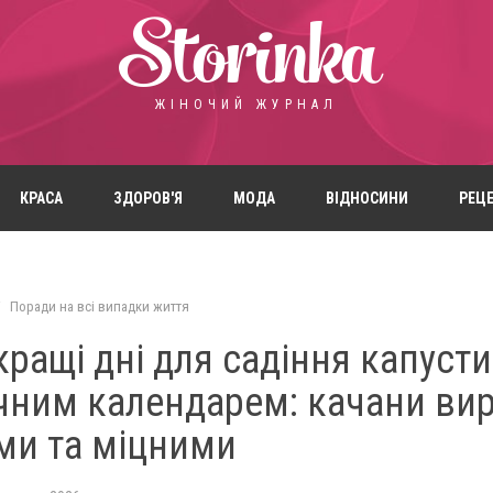
Storinka
ЖІНОЧИЙ ЖУРНАЛ
КРАСА
ЗДОРОВ'Я
МОДА
ВІДНОСИНИ
РЕЦ
Поради на всі випадки життя
кращі дні для садіння капусти
чним календарем: качани ви
ми та міцними