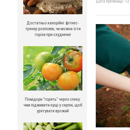
Дата публікації: 12
Достатньо калорійні: фітнес-
тренер розповів, чи можна їсти
горіхи при схудненні
Помідори "горять" через спеку:
чим підживити кущі у серпні, щоб
урятувати врожай