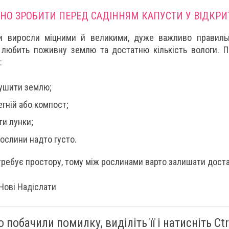
НО ЗРОБИТИ ПЕРЕД САДІННЯМ КАПУСТИ У ВІДКРИ
и виросли міцними й великими, дуже важливо правильн
а любить поживну землю та достатню кількість вологи. 
:
ушити землю;
гній або компост;
ти лунки;
ослини надто густо.
требує простору, тому між рослинами варто залишати доста
Нові Надіслати
 побачили помилку, виділіть її і натисніть Ctrl