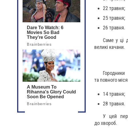
22 травня;
25 травня;
26 травня.
Саме у ці 
великі качани.
Городники
та повного міся
14 травня;
28 травня.
У цей пер
до хвороб.