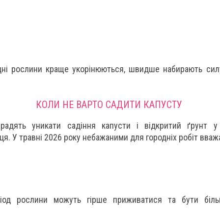
дні рослини краще укорінюються, швидше набирають си
КОЛИ НЕ ВАРТО САДИТИ КАПУСТУ
 радять уникати садіння капусти і відкритий ґрунт у
ця. У травні 2026 року небажаними для городніх робіт вваж
іод рослини можуть гірше приживатися та бути біл