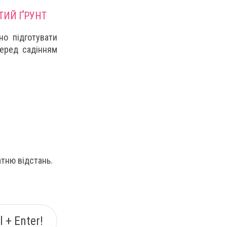
ТИЙ ҐРУНТ
о підготувати
Перед садінням
тню відстань.
 + Enter!