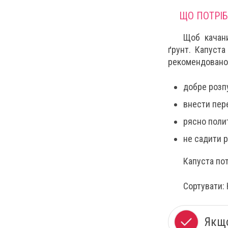
ЩО ПОТРІБ
Щоб качан
ґрунт. Капуст
рекомендовано
добре розп
внести пере
рясно поли
не садити р
Капуста по
Сортувати: 
Якщо