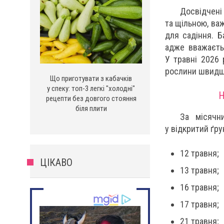
Досвідчен
та щільною, ва
для садіння. Б
адже вважаєть
У травні 2026 
рослини швидше
Що приготувати з кабачків
у спеку: топ-3 легкі "холодні"
Н
рецепти без довгого стояння
біля плити
За місячн
у відкритий ґру
12 травня;
ЦІКАВО
13 травня;
16 травня;
17 травня;
21 травня;