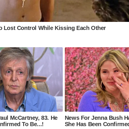
 Lost Control While Kissing Each Other
aul McCartney, 83. He
News For Jenna Bush Ha
firmed To Be...!
She Has Been Confirmed 