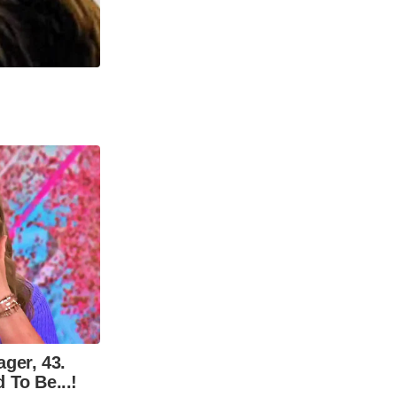
ger, 43.
To Be...!