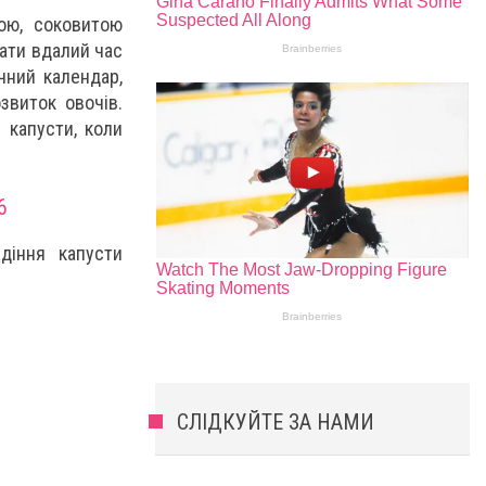
ою, соковитою
ати вдалий час
чний календар,
звиток овочів.
 капусти, коли
6
діння капусти
СЛІДКУЙТЕ ЗА НАМИ