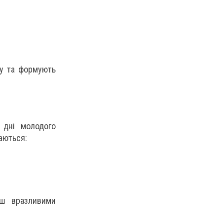
лу та формують
 дні молодого
аються:
ьш вразливими