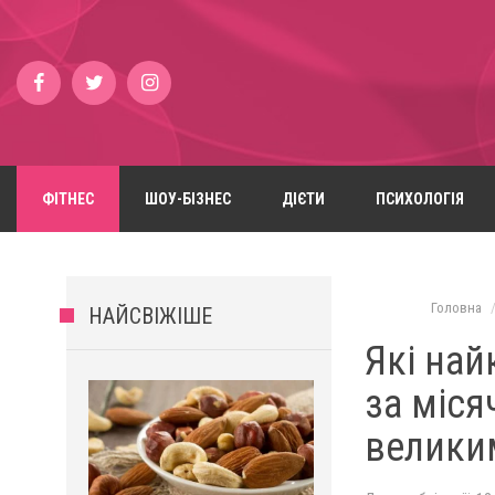
ФІТНЕС
ШОУ-БІЗНЕС
ДІЄТИ
ПСИХОЛОГІЯ
Головна
НАЙСВІЖІШЕ
Які най
за міся
велики