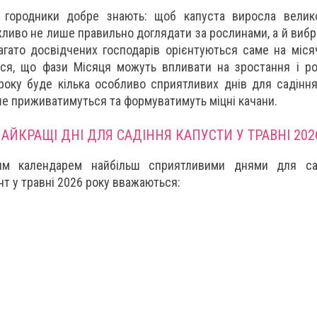
і городники добре знають: щоб капуста виросла велик
жливо не лише правильно доглядати за рослинами, а й вибр
агато досвідчених господарів орієнтуються саме на міся
ся, що фази Місяця можуть впливати на зростання і ро
року буде кілька особливо сприятливих днів для садіння
 приживатимуться та формуватимуть міцні качани.
АЙКРАЩІ ДНІ ДЛЯ САДІННЯ КАПУСТИ У ТРАВНІ 202
им календарем найбільш сприятливими днями для са
нт у травні 2026 року вважаються: