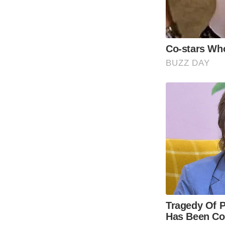
Co-stars Who
BUZZ DAY
Tragedy Of P
Has Been Con