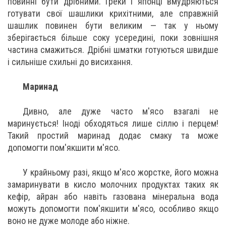
повинні бути дрібними. Греки і японці вмудряються
готувати свої шашлики крихітними, але справжній
шашлик повинен бути великим — так у ньому
зберігається більше соку усередині, поки зовнішня
частина смажиться. Дрібні шматки готуються швидше
і сильніше схильні до висихання.
Маринад
Дивно, але дуже часто м'ясо взагалі не
маринується! Іноді обходяться лише сіллю і перцем!
Такий простий маринад додає смаку та може
допомогти пом'якшити м'ясо.
У крайньому разі, якщо м'ясо жорстке, його можна
замаринувати в кисло молочних продуктах таких як
кефір, айран або навіть газована мінеральна вода
можуть допомогти пом'якшити м'ясо, особливо якщо
воно не дуже молоде або ніжне.