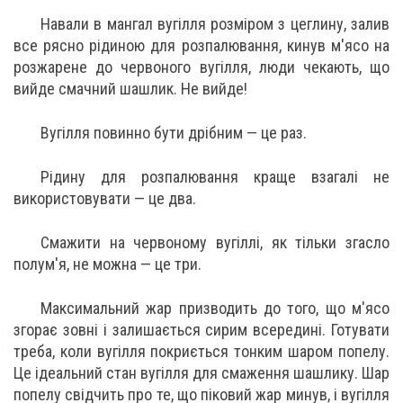
Навали в мангал вугілля розміром з цеглину, залив
все рясно рідиною для розпалювання, кинув м'ясо на
розжарене до червоного вугілля, люди чекають, що
вийде смачний шашлик. Не вийде!
Вугілля повинно бути дрібним — це раз.
Рідину для розпалювання краще взагалі не
використовувати — це два.
Смажити на червоному вугіллі, як тільки згасло
полум'я, не можна — це три.
Максимальний жар призводить до того, що м'ясо
згорає зовні і залишається сирим всередині. Готувати
треба, коли вугілля покриється тонким шаром попелу.
Це ідеальний стан вугілля для смаження шашлику. Шар
попелу свідчить про те, що піковий жар минув, і вугілля