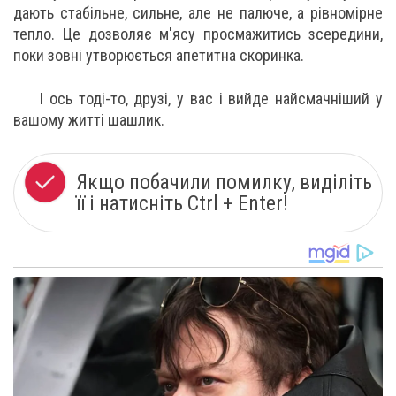
дають стабільне, сильне, але не палюче, а рівномірне
тепло. Це дозволяє м'ясу просмажитись зсередини,
поки зовні утворюється апетитна скоринка.
І ось тоді-то, друзі, у вас і вийде найсмачніший у
вашому житті шашлик.
Якщо побачили помилку, виділіть
її і натисніть Ctrl + Enter!