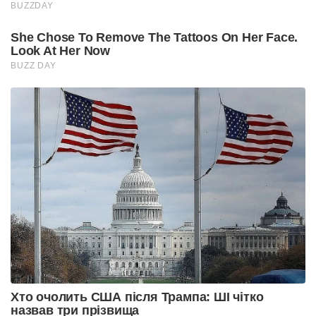
BUZZDAY
She Chose To Remove The Tattoos On Her Face.
Look At Her Now
BUZZ DAY
Хто очолить США після Трампа: ШІ чітко
назвав три прізвища