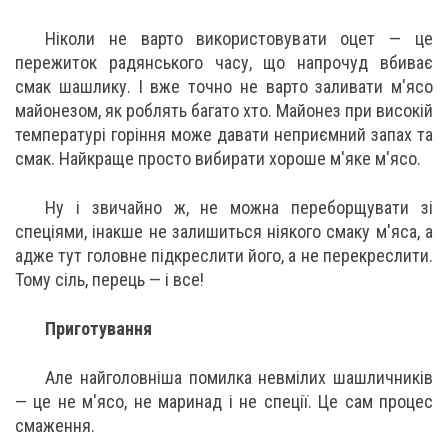
Ніколи не варто використовувати оцет — це
пережиток радянського часу, що напрочуд вбиває
смак шашлику. І вже точно не варто заливати м'ясо
майонезом, як роблять багато хто. Майонез при високій
температурі горіння може давати неприємний запах та
смак. Найкраще просто вибирати хороше м'яке м'ясо.
Ну і звичайно ж, не можна переборщувати зі
спеціями, інакше не залишиться ніякого смаку м'яса, а
адже тут головне підкреслити його, а не перекреслити.
Тому сіль, перець — і все!
Приготування
Але найголовніша помилка невмілих шашличників
— це не м'ясо, не маринад і не спеції. Це сам процес
смаження.