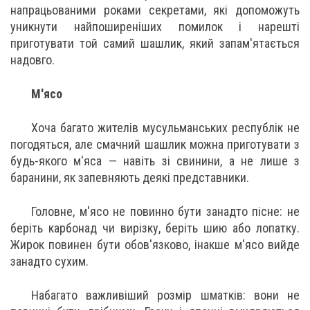
напрацьованими роками секретами, які допоможуть
уникнути найпоширеніших помилок і нарешті
приготувати той самий шашлик, який запам'ятається
надовго.
М'ясо
Хоча багато жителів мусульманських республік не
погодяться, але смачний шашлик можна приготувати з
будь-якого м'яса — навіть зі свинини, а не лише з
баранини, як запевняють деякі представники.
Головне, м'ясо не повинно бути занадто пісне: не
беріть карбонад чи вирізку, беріть шию або лопатку.
Жирок повинен бути обов'язково, інакше м'ясо вийде
занадто сухим.
Набагато важливіший розмір шматків: вони не