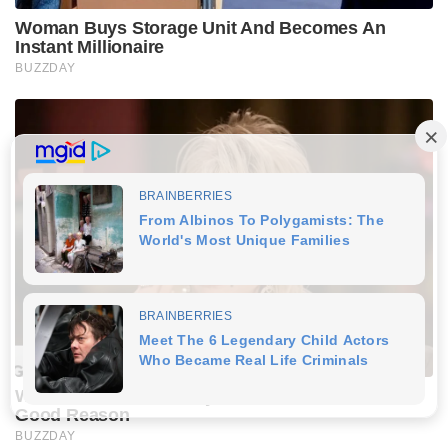
Woman Buys Storage Unit And Becomes An
Instant Millionaire
BUZZDAY
We’ve Never Seen Dolly Parton's Hand, And For
Good Reason
BUZZDAY