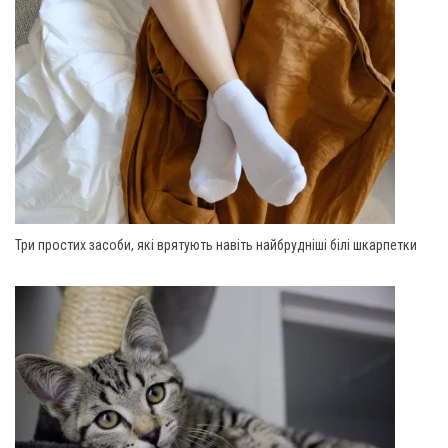
Три простих засоби, які врятують навіть найбрудніші білі шкарпетки