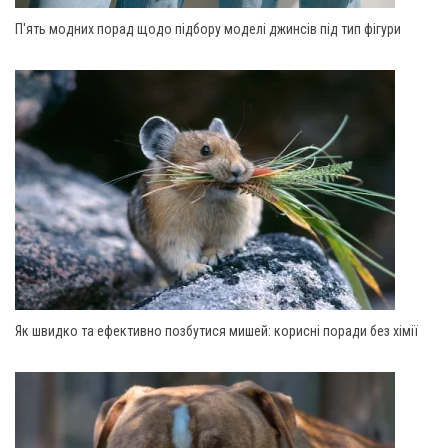
П'ять модних порад щодо підбору моделі джинсів під тип фігури
Як швидко та ефективно позбутися мишей: корисні поради без хімії