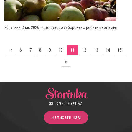
Яблучний Спас 2026 — що суворо заборонено робити цього дня
«
6
7
8
9
10
11
12
13
14
15
»
Storinka
ЖІНОЧИЙ ЖУРНАЛ
Написати нам