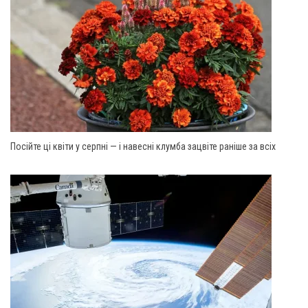
Посійте ці квіти у серпні — і навесні клумба зацвіте раніше за всіх