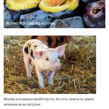
Як очистити сливи від кісточок
Мережа розсмішила милий порося, яке хоче лежати на дивані,
незважаючи на заборони.