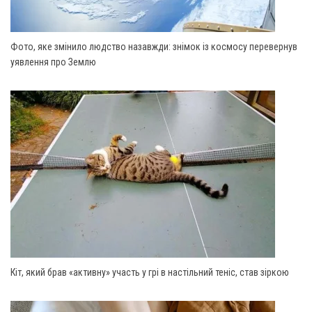
Фото, яке змінило людство назавжди: знімок із космосу перевернув
уявлення про Землю
Кіт, який брав «активну» участь у грі в настільний теніс, став зіркою