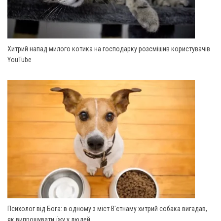
Хитрий напад милого котика на господарку розсмішив користувачів
YouTube
Психолог від Бога: в одному з міст В'єтнаму хитрий собака вигадав,
як випрошувати їжу у людей