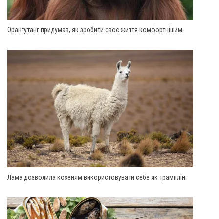
Орангутанг придумав, як зробити своє життя комфортнішим
Лама дозволила козеням використовувати себе як трамплін.