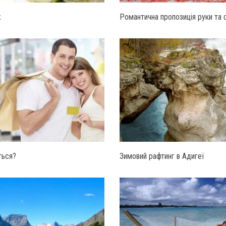
ж
Романтична пропозиція руки та 
ться?
Зимовий рафтинг в Адигеї