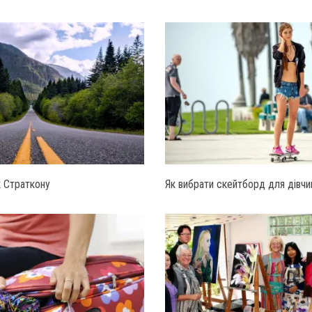
к Страткону
Як вибрати скейтборд для дівчи