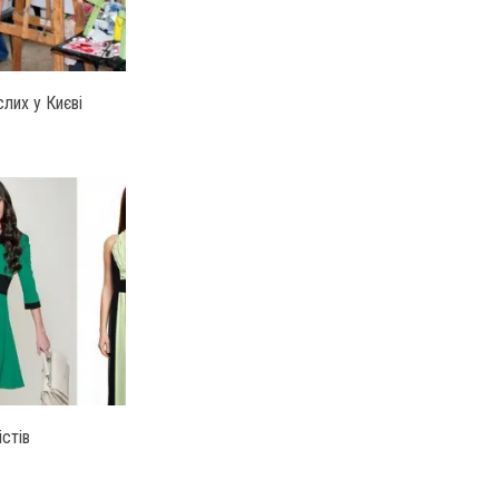
лих у Києві
істів