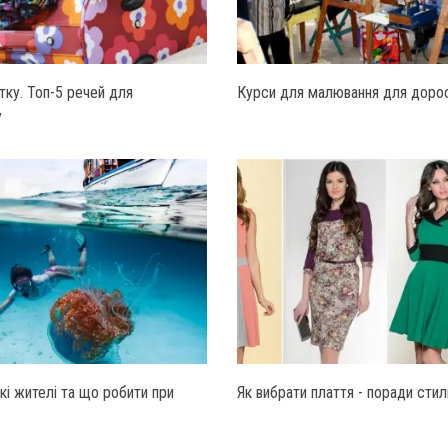
тку. Топ-5 речей для
Курси для малювання для дорос
у
кі жителі та що робити при
Як вибрати плаття - поради стил