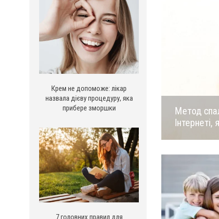
Крем не допоможе: лікар
назвала дієву процедуру, яка
прибере зморшки
Метод спал
Інтернеті, 
7 головних правил для