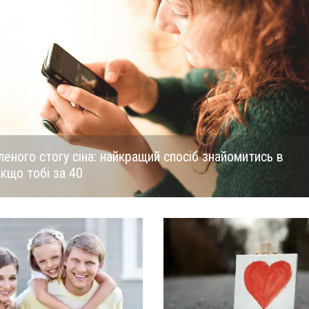
еного стогу сіна: найкращий спосіб знайомитись в
якщо тобі за 40