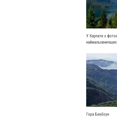
У Карпати з фото
наймальовничіших 
Гора Бекбоун