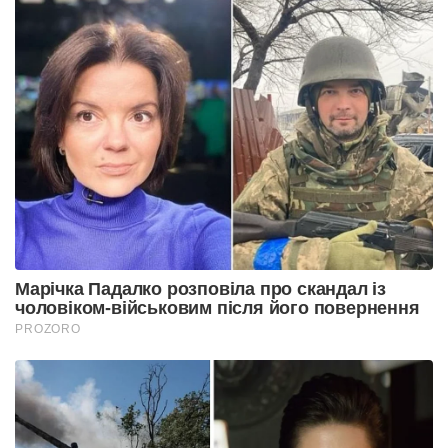
Марічка Падалко розповіла про скандал із
чоловіком-військовим після його повернення
PROZORO