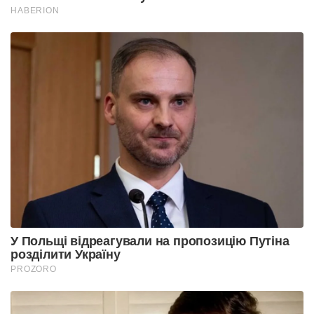
HABERION
У Польщі відреагували на пропозицію Путіна
розділити Україну
PROZORO