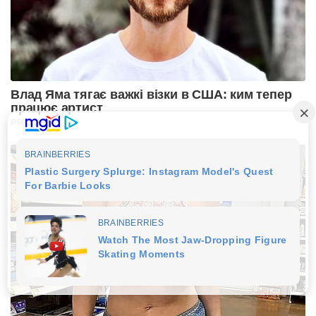
Влад Яма тягає важкі візки в США: ким тепер
працює артист
PROZORO