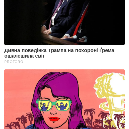
Дивна поведінка Трампа на похороні Ґрема
ошалешила світ
PROZORO