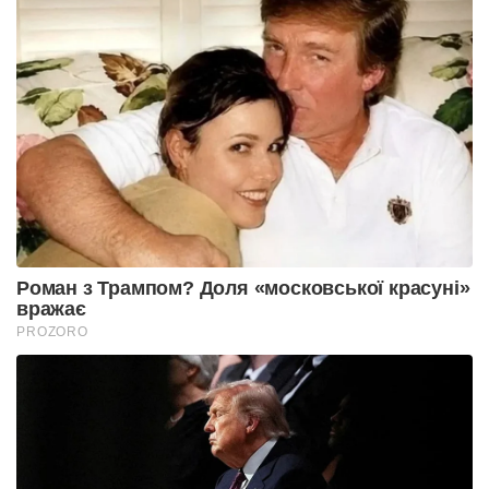
Роман з Трампом? Доля «московської красуні»
вражає
PROZORO