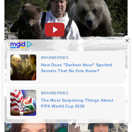
This Is What A Bear Did To The Man Who Saved A
Bear Cub
BUZZDAY