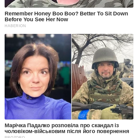
Remember Honey Boo Boo? Better To Sit Down
Before You See Her Now
HABERION
Марічка Падалко розповіла про скандал із
чоловіком-військовим після його повернення
PROZORO