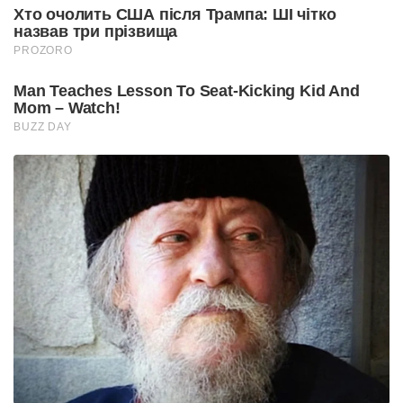
Хто очолить США після Трампа: ШІ чітко
назвав три прізвища
PROZORO
Man Teaches Lesson To Seat-Kicking Kid And
Mom – Watch!
BUZZ DAY