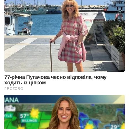
77-річна Пугачова чесно відповіла, чому
ходить із ціпком
PROZORO