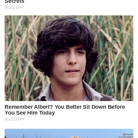
Secrets
BUZZ DAY
Remember Albert? You Better Sit Down Before
You See Him Today
BUZZ DAY