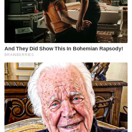
And They Did Show This In Bohemian Rapsody!
BRAINBERRIES