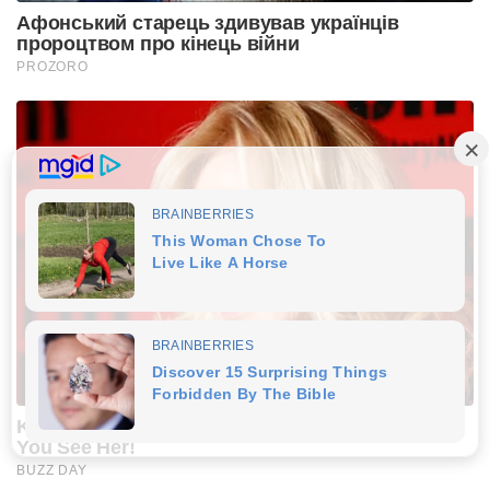
Афонський старець здивував українців
пророцтвом про кінець війни
PROZORO
Kerri-Anne Kennerley Is 72: Grab Tissues Before
You See Her!
BUZZ DAY