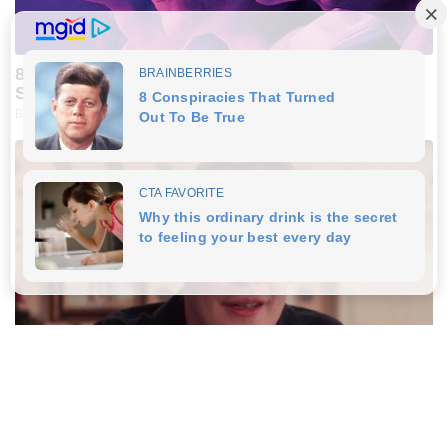
8 Movies Based On Real Stories That Give Us
Shivers
BRAINBERRIES
Culkin Cracks Up The Web With His Own Version