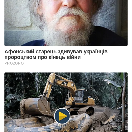
Афонський старець здивував українців
пророцтвом про кінець війни
PROZORO