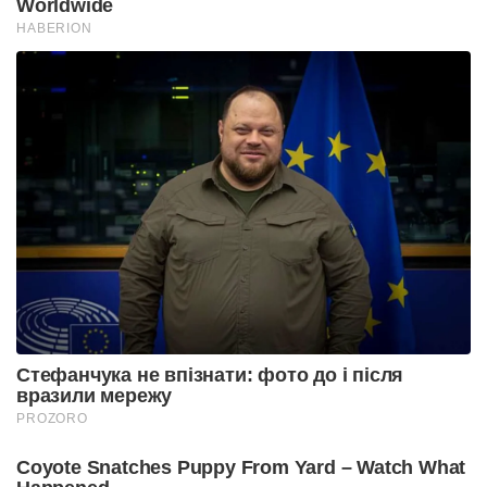
Worldwide
HABERION
Стефанчука не впізнати: фото до і після
вразили мережу
PROZORO
Coyote Snatches Puppy From Yard – Watch What