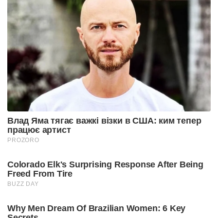
Влад Яма тягає важкі візки в США: ким тепер
працює артист
PROZORO
Colorado Elk's Surprising Response After Being
Freed From Tire
BUZZ DAY
Why Men Dream Of Brazilian Women: 6 Key
Secrets