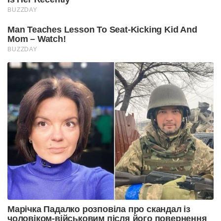
BUZZDAY
Man Teaches Lesson To Seat-Kicking Kid And
Mom – Watch!
BUZZDAY
Марічка Падалко розповіла про скандал із
чоловіком-військовим після його повернення