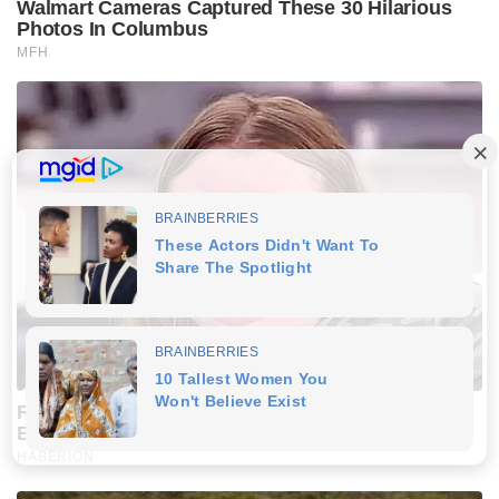
Walmart Cameras Captured These 30 Hilarious
Photos In Columbus
MFH
Remember Honey Boo Boo? Better To Sit Down
Before You See Her Now
HABERION